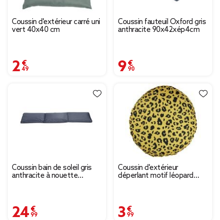
Coussin d'extérieur carré uni
Coussin fauteuil Oxford gris
vert 40x40 cm
anthracite 90x42xép4cm
2,49 €
9,90 €
Coussin bain de soleil gris
Coussin d'extérieur
anthracite à nouette
déperlant motif léopard
55xL185cm
jaune et noir Ø40cm
24,99 €
3,99 €