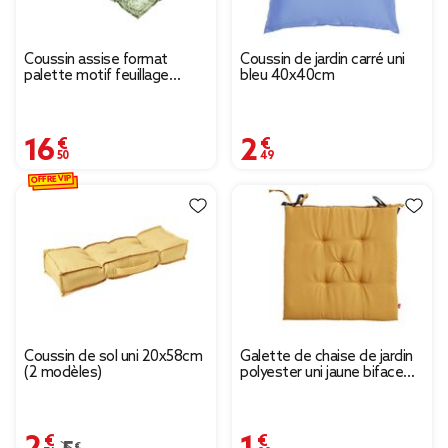
Coussin assise format
Coussin de jardin carré uni
palette motif feuillage
bleu 40x40cm
120x60xH8cm
16,50 €
2,49 €
OFFRE VIP
Coussin de sol uni 20x58cm
Galette de chaise de jardin
(2 modèles)
polyester uni jaune biface
gris - 40x40cm
2,74 €
1,99 €