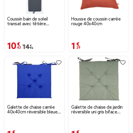
Coussin bain de soleil
Housse de coussin carrée
transat avec têtière
rouge 40x40cm
intégrée gris anthracite
60x180cm
10,43 €
1,29 €
Prix remisé de 14,90 € à 10,43 €
14,90 €
Galette de chaise carrée
Galette de chaise de jardin
40x40cm réversible bleue
réversible uni gris biface
et grise
vert
1,99 €
1,99 €