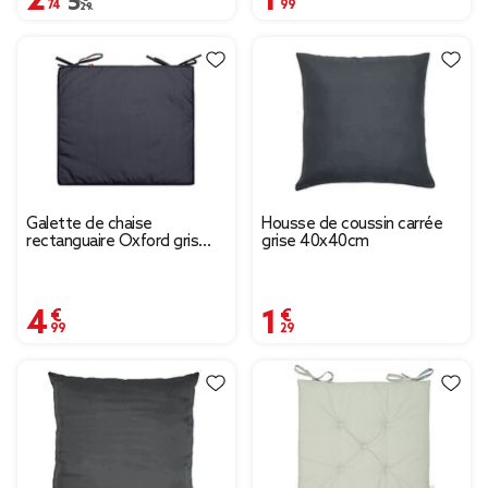
Prix remisé de 5,29 € à 2,74 €
5,29 €
Galette de chaise
Housse de coussin carrée
rectanguaire Oxford gris
grise 40x40cm
43x37cm
4,99 €
1,29 €