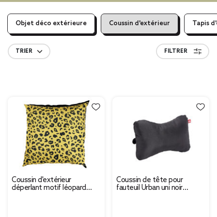
Objet déco extérieure
Coussin d'extérieur
Tapis d
TRIER
FILTRER
Coussin d'extérieur
Coussin de tête pour
déperlant motif léopard
fauteuil Urban uni noir
jaune et noir 40x40cm
15x25cm