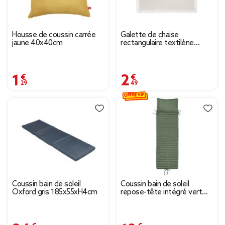
Housse de coussin carrée
Galette de chaise
jaune 40x40cm
rectangulaire textilène
beige 35x40cm
1,29 €
2,49 €
OFFRE VIP
Coussin bain de soleil
Coussin bain de soleil
Oxford gris 185x55xH4cm
repose-tête intégré vert
60xL180cm