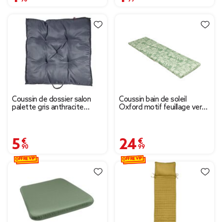
Coussin de dossier salon
Coussin bain de soleil
palette gris anthracite
Oxford motif feuillage vert
60x60xép8cm
et beige 185x55xH4cm
5,90 €
24,99 €
OFFRE VIP
OFFRE VIP