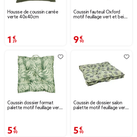
Housse de coussin carrée
Coussin fauteuil Oxford
verte 40x40cm
motif feuillage vert et beige
90x42xép4cm
1,29 €
9,90 €
Coussin dossier format
Coussin de dossier salon
palette motif feuillage vert
palette motif feuillage vert
et beige 60x60xH8cm
noir 60x60xép8cm
5,90 €
5,90 €