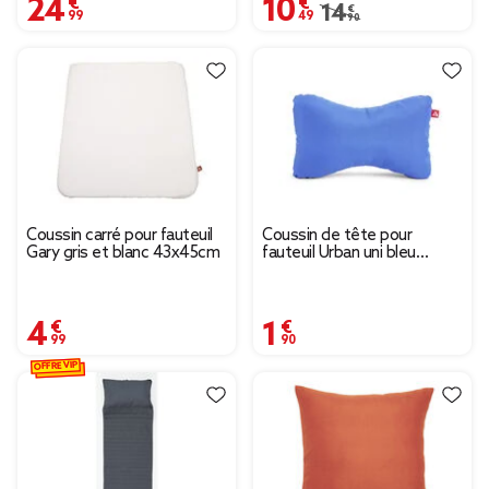
24,99 €
10,49 €
Prix remisé de 14,90 
14,90 €
Coussin carré pour fauteuil
Coussin de tête pour
Gary gris et blanc 43x45cm
fauteuil Urban uni bleu
15x25cm
4,99 €
1,90 €
OFFRE VIP