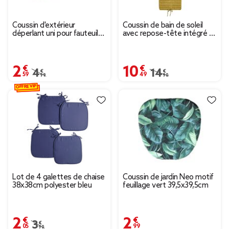
Coussin d'extérieur
Coussin de bain de soleil
déperlant uni pour fauteuil
avec repose-tête intégré -
Gary 45x43cm
Ocre - 180x60cm
2,59 €
10,49 €
Prix remisé de 4,99 € à 2,59 €
4,99 €
Prix remisé de 14,90 
14,90 €
OFFRE VIP
Lot de 4 galettes de chaise
Coussin de jardin Neo motif
38x38cm polyester bleu
feuillage vert 39,5x39,5cm
2,05 €
2,99 €
Prix remisé de 3,90 € à 2,05 €
3,90 €