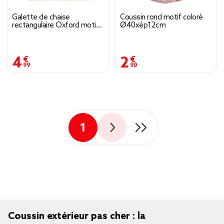
Galette de chaise
Coussin rond motif coloré
rectangulaire Oxford motif
Ø40xép12cm
abstrait multicolore
37x43cm
4,99 €
2,90 €
1
Coussin extérieur pas cher : la