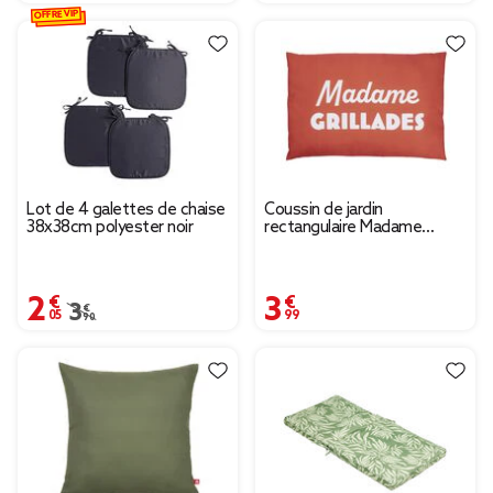
OFFRE VIP
Lot de 4 galettes de chaise
Coussin de jardin
38x38cm polyester noir
rectangulaire Madame
Grillades terracotta et blanc
40x60cm
2,05 €
3,99 €
Prix remisé de 3,90 € à 2,05 €
3,90 €