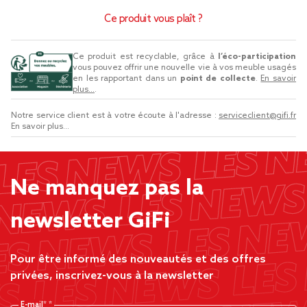
Ce produit vous plaît ?
Ce produit est recyclable, grâce à
l’éco-participation
vous pouvez offrir une nouvelle vie à vos meuble usagés
en les rapportant dans un
point de collecte
.
En savoir
plus...
.
Notre service client est à votre écoute à l'adresse :
serviceclient@gifi.fr
En savoir plus...
Ne manquez pas la
newsletter GiFi
Pour être informé des nouveautés et des offres
privées, inscrivez-vous à la newsletter
E-mail*