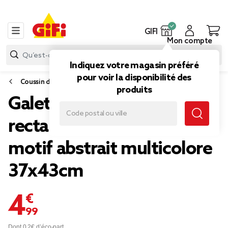
GIFI
Mon compte
Indiquez votre magasin préféré
pour voir la disponibilité des
Coussin d'extérieur
produits
Galette de chaise
rectangulaire Oxford
motif abstrait multicolore
37x43cm
4,99 €
Dont 0,2€ d’éco-part