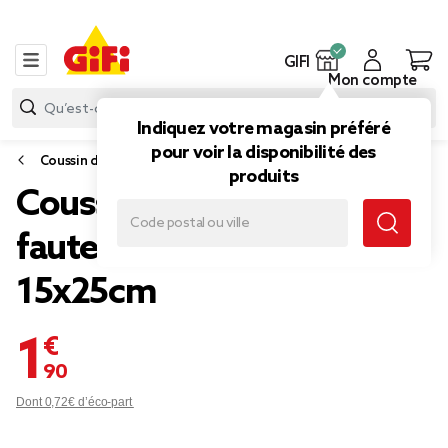
GIFI
Mon compte
Indiquez votre magasin préféré
pour voir la disponibilité des
Coussin d'extérieur
produits
Coussin de tête pour
fauteuil Urban uni bleu
15x25cm
1,90 €
Dont 0,72€ d’éco-part