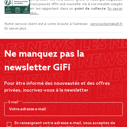
vous pouvez offrir une nouvelle vie à vos meuble usagés
en les rapportant dans un
point de collecte
.
En savoir
plus...
.
Notre service client est à votre écoute à l'adresse :
serviceclient@gifi.fr
En savoir plus...
Ne manquez pas la
newsletter GiFi
Pour être informé des nouveautés et des offres
privées, inscrivez-vous à la newsletter
E-mail*
En renseignant votre adresse e-mail, vous acceptez de