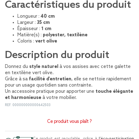
Caractéristiques du produit
Longueur :
40 cm
Largeur :
35 cm
Épaisseur :
1 cm
Matière(s) :
polyester, textilène
Coloris :
vert olive
Description du produit
Donnez du
style naturel
à vos assises avec cette galette
en textilène vert olive.
Grâce à sa
facilité d'entretien
, elle se nettoie rapidement
pour un usage quotidien sans contrainte.
Un accessoire pratique pour apporter une
touche élégante
et harmonieuse
à votre mobilier.
REF.
000000000000642503
Ce produit vous plaît ?
Ce produit est recyclable, grâce à
l’éco-participation