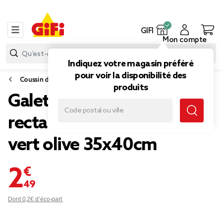
GIFI
Mon compte
Indiquez votre magasin préféré
pour voir la disponibilité des
Coussin d'extérieur
produits
Galette de chaise
rectangulaire textilène
vert olive 35x40cm
2,49 €
Dont 0,2€ d’éco-part