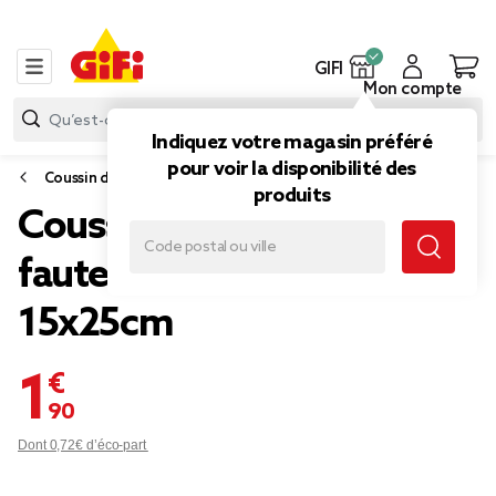
GIFI
Mon compte
Indiquez votre magasin préféré
pour voir la disponibilité des
Coussin d'extérieur
produits
Coussin de tête pour
fauteuil Urban uni jaune
15x25cm
1,90 €
Dont 0,72€ d’éco-part