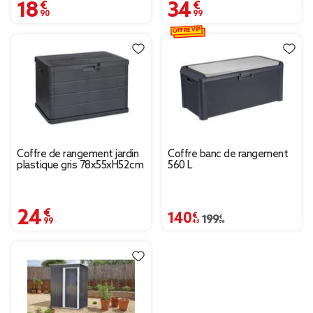
18,90 €
34,99 €
OFFRE VIP
Coffre de rangement jardin
Coffre banc de rangement
plastique gris 78x55xH52cm
560 L
24,99 €
140,43 €
Prix remisé de 199,00 € à 140,
199,00 €