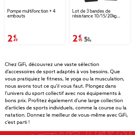
Pompe multifonction + 4
Lot de 3 bandes de
embouts
résistance 10/15/20kg
L156cm
2,49 €
2,95 €
5,90 €
Prix remisé de 5,90 € à 
Chez GiFi, découvrez une vaste sélection
d’accessoires de sport adaptés à vos besoins. Que
vous pratiquiez le fitness, le yoga ou la musculation,
nous avons tout ce qu’il vous faut. Plongez dans
l’univers du sport collectif avec nos équipements à
bons prix. Profitez également d’une large collection
d’articles de sports individuels, comme la course ou la
natation. Donnez le meilleur de vous-même avec GiFi,
c’est parti !