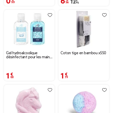
Prix remisé de 12,95 € 
12,95 €
Gel hydroalcoolique
Coton tige en bambou x550
désinfectant pour les mains
50ml
1,00 €
1,79 €