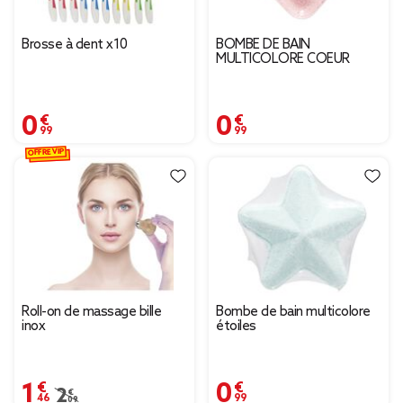
Brosse à dent x10
BOMBE DE BAIN
MULTICOLORE COEUR
0,99 €
0,99 €
OFFRE VIP
Roll-on de massage bille
Bombe de bain multicolore
inox
étoiles
1,46 €
0,99 €
Prix remisé de 2,09 € à 1,46 €
2,09 €