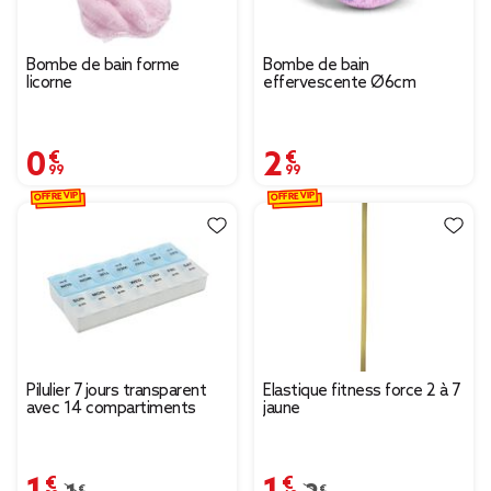
Bombe de bain forme
Bombe de bain
licorne
effervescente Ø6cm
0,99 €
2,99 €
OFFRE VIP
OFFRE VIP
Pilulier 7 jours transparent
Élastique fitness force 2 à 7
avec 14 compartiments
jaune
1,39 €
1,49 €