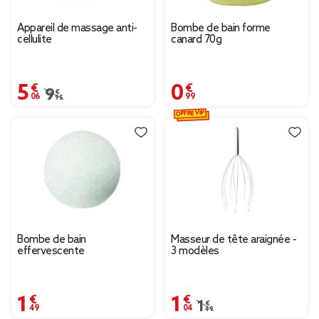
Appareil de massage anti-
Bombe de bain forme
cellulite
canard 70g
5,06 €
0,99 €
Prix remisé de 9,95 € à 5,06 €
9,95 €
OFFRE VIP
Bombe de bain
Masseur de tête araignée -
effervescente
3 modèles
1,49 €
1,04 €
Prix remisé de 1,49 € à
1,49 €