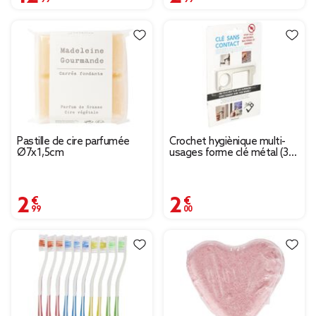
Pastille de cire parfumée
Crochet hygiènique multi-
Ø7x1,5cm
usages forme clé métal (3
modèles)
2,99 €
2,00 €