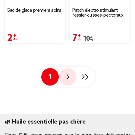
Sac de glace premiers soins
Patch électro stimulant
fessier-cuisses-pectoraux
2,49 €
7,73 €
Prix remisé de 10,99 € 
10,99 €
1
🌿
Huile essentielle pas chère