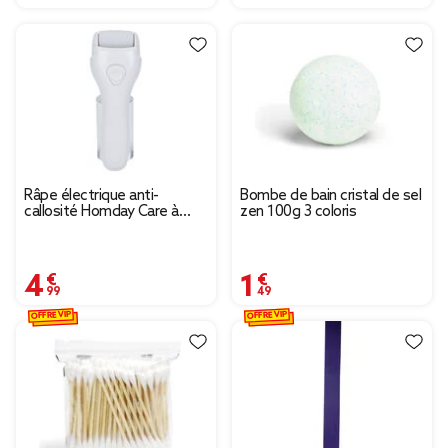
Râpe électrique anti-
Bombe de bain cristal de sel
callosité Homday Care à
zen 100g 3 coloris
piles
4,99 €
1,49 €
OFFRE VIP
OFFRE VIP