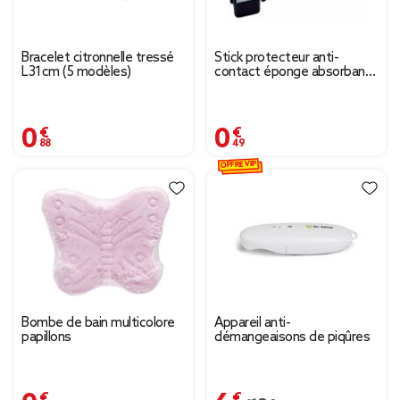
Bracelet citronnelle tressé
Stick protecteur anti-
L31cm (5 modèles)
contact éponge absorbante
ouvre-porte
0,88 €
0,49 €
OFFRE VIP
Bombe de bain multicolore
Appareil anti-
papillons
démangeaisons de piqûres
0,99 €
6,56 €