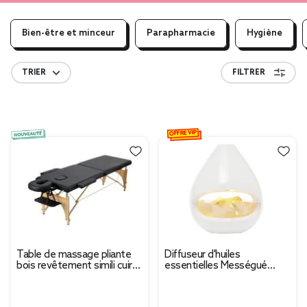
Bien-être et minceur
Parapharmacie
Hygiène
TRIER
FILTRER
OFFRE VIP
Table de massage pliante
Diffuseur d'huiles
bois revêtement simili cuir
essentielles Mességué
noir 180x60xH82cm
lampe cristal de sel