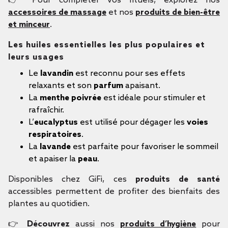
👉 Pour compléter vos rituels, explorez nos
accessoires de massage
et nos
produits de bien-être
et minceur
.
Les huiles essentielles les plus populaires et
leurs usages
Le
lavandin
est reconnu pour ses effets
relaxants et son
parfum
apaisant.
La
menthe poivrée
est idéale pour stimuler et
rafraîchir.
L’
eucalyptus
est utilisé pour dégager les
voies
respiratoires
.
La
lavande
est parfaite pour favoriser le sommeil
et apaiser la
peau
.
Disponibles chez GiFi, ces
produits de santé
accessibles permettent de profiter des bienfaits des
plantes au quotidien.
👉
Découvrez
aussi nos
produits d’hygiène
pour