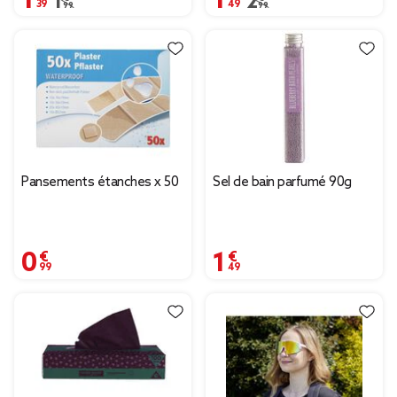
Prix remisé de 1,99 € à 1,39 €
1,99 €
Prix remisé de 2,99 € à
2,99 €
Pansements étanches x 50
Sel de bain parfumé 90g
0,99 €
1,49 €