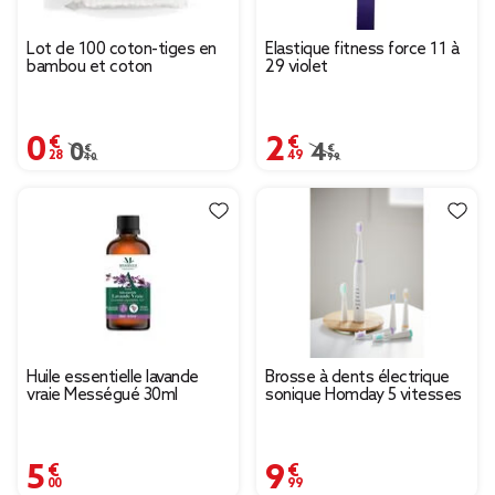
Lot de 100 coton-tiges en
Élastique fitness force 11 à
bambou et coton
29 violet
0,28 €
2,49 €
Prix remisé de 0,40 € à 0,28 €
0,40 €
Prix remisé de 4,99 € 
4,99 €
Huile essentielle lavande
Brosse à dents électrique
vraie Mességué 30ml
sonique Homday 5 vitesses
5,00 €
9,99 €