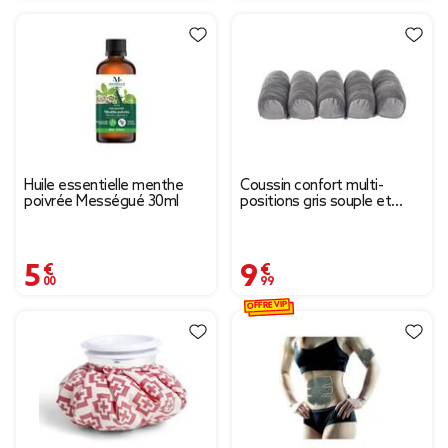
Huile essentielle menthe
Coussin confort multi-
poivrée Mességué 30ml
positions gris souple et
modulable
5,00 €
9,99 €
OFFRE VIP