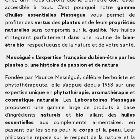
Chez
GiFi
, nous croyons que le bien-être doit rester
accessible à tous. C’est pourquoi notre
gamme
d’
huiles essentielles Mességué
vous permet de
profiter des
vertus
des
plantes
et de leurs
propriétés
naturelles
sans compromis sur la
qualité
. Nos huiles
s’intègrent parfaitement dans une routine de
bien-
être bio
, respectueuse de la nature et de votre santé.
Mességué « L’expertise française du bien-être par les
plantes », une histoire de passion et de nature
Fondée par Maurice Mességué, célèbre herboriste et
phytothérapeute, elle s’appuie depuis 1958 sur une
expertise unique en
phytothérapie
,
aromathérapie
et
cosmétique naturelle
. Les
Laboratoires Mességué
proposent une gamme large de produits à base
d’ingrédients
naturels
et
bio
, allant des
huiles
essentielles
aux compléments alimentaires, en
passant par les soins pour le
corps
et la
peau
. Leur
philosophie repose sur le respect de la nature et la