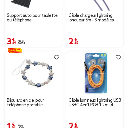
Support auto pour tablette
Câble chargeur lightning
ou téléphone
longueur 3m - 3 modèles
3,49 €
2,45 €
Prix remisé de 6,99 € à 3,49 €
6,99 €
OFFRE VIP
Bijou arc en ciel pour
Câble lumineux lightning USB
téléphone portable
USBC 4en1 RGB 1,2m (4
modèles)
1,04 €
2,50 €
Prix remisé de 2,09 € à 1,04 €
2,09 €