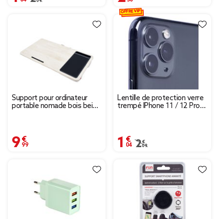
OFFRE VIP
Support pour ordinateur
Lentille de protection verre
portable nomade bois beige
trempé IPhone 11 / 12 Pro
57x30xH5cm
Max
9,99 €
1,04 €
Prix remisé de 2,09 € à
2,09 €