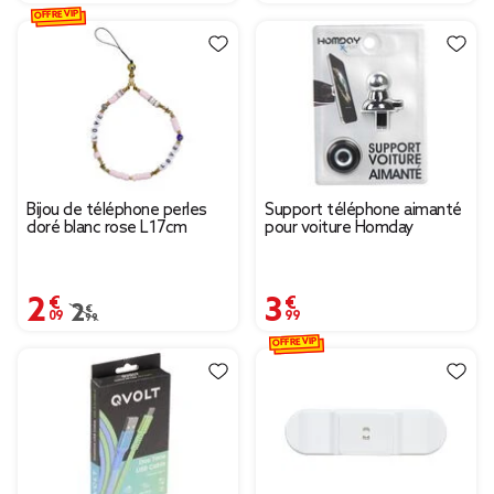
OFFRE VIP
Bijou de téléphone perles
Support téléphone aimanté
doré blanc rose L17cm
pour voiture Homday
2,09 €
3,99 €
Prix remisé de 2,99 € à 2,09 €
2,99 €
OFFRE VIP