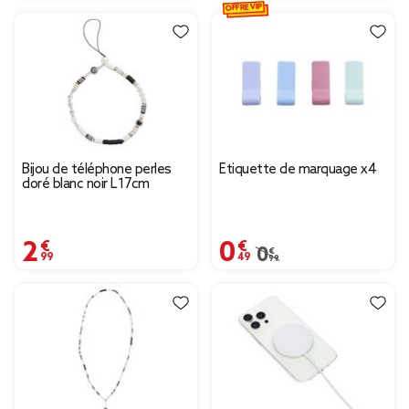
OFFRE VIP
Bijou de téléphone perles
Étiquette de marquage x4
doré blanc noir L17cm
2,99 €
0,49 €
Prix remisé de 0,99 € à
0,99 €