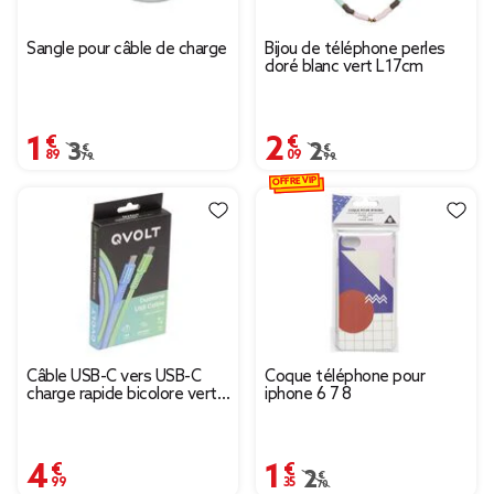
Sangle pour câble de charge
Bijou de téléphone perles
doré blanc vert L17cm
1,89 €
2,09 €
Prix remisé de 3,79 € à 1,89 €
3,79 €
Prix remisé de 2,99 € à
2,99 €
OFFRE VIP
Câble USB-C vers USB-C
Coque téléphone pour
charge rapide bicolore vert
iphone 6 7 8
et bleu 2m
4,99 €
1,35 €
Prix remisé de 2,70 € à
2,70 €