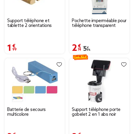
Support téléphone et
Pochette imperméable pour
tablette 2 orientations
téléphone transparent
1,99 €
2,74 €
Prix remisé de 5,49 € à
5,49 €
OFFRE VIP
Batterie de secours
Support téléphone porte
multicolore
gobelet 2 en 1 abs noir