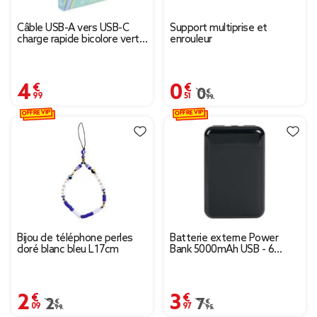
Câble USB-A vers USB-C
Support multiprise et
charge rapide bicolore vert
enrouleur
et bleu 2m
4,99 €
0,51 €
Prix remisé de 0,99 € à
0,99 €
OFFRE VIP
OFFRE VIP
Bijou de téléphone perles
Batterie externe Power
doré blanc bleu L17cm
Bank 5000mAh USB - 6
modèles
2,09 €
3,97 €
Prix remisé de 2,99 € à 2,09 €
2,99 €
Prix remisé de 7,95 € à 
7,95 €