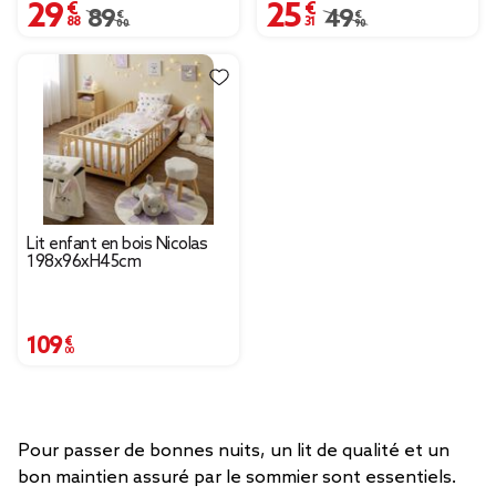
29,88 €
25,31 €
Prix remisé de 89,00 € à 29,88 €
89,00 €
Prix remisé de 49,90 
49,90 €
Lit enfant en bois Nicolas
198x96xH45cm
109,00 €
Pour passer de bonnes nuits, un lit de qualité et un
bon maintien assuré par le sommier sont essentiels.