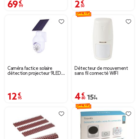
69,99 €
2,50 €
OFFRE VIP
Caméra factice solaire
Détecteur de mouvement
détection projecteur 9LED
sans fil connecté WIFI
200lms H8cm
12,95 €
4,80 €
Prix remisé de 15,99 €
15,99 €
OFFRE VIP