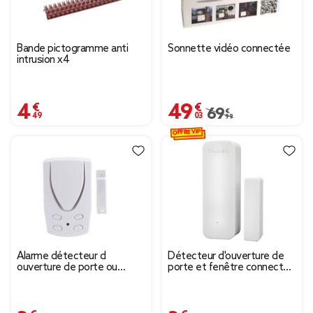
Bande pictogramme anti
Sonnette vidéo connectée
intrusion x4
4,49 €
49,03 €
Prix remisé de 69,99 
69,99 €
OFFRE VIP
Alarme détecteur d
Détecteur d'ouverture de
ouverture de porte ou
porte et fenêtre connecté
fenêtre
WIFI