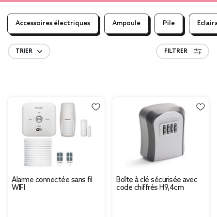
Accessoires électriques
Ampoule
Pile
Eclair
TRIER
FILTRER
Alarme connectée sans fil
Boîte à clé sécurisée avec
WIFI
code chiffrés H9,4cm