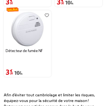
3,50 €
3,30 €
Prix remisé de 10,99 € 
10,99 €
OFFRE VIP
Détecteur de fumée NF
3,39 €
Prix remisé de 10,99 € à 3,39 €
10,99 €
Afin d’éviter tout cambriolage et limiter les risques,
équipez-vous pour la sécurité de votre maison !