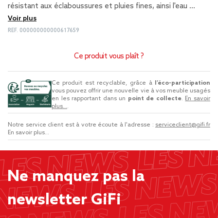
résistant aux éclaboussures et pluies fines, ainsi l'eau …
Voir plus
REF.
000000000000617659
Ce produit vous plaît ?
Ce produit est recyclable, grâce à
l’éco-participation
vous pouvez offrir une nouvelle vie à vos meuble usagés
en les rapportant dans un
point de collecte
.
En savoir
plus...
.
Notre service client est à votre écoute à l'adresse :
serviceclient@gifi.fr
En savoir plus...
Ne manquez pas la
newsletter GiFi