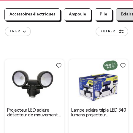
Accessoires électriques
Ampoule
Pile
Eclair
TRIER
FILTRER
Projecteur LED solaire
Lampe solaire triple LED 340
détecteur de mouvement 2
lumens projecteur
spots ronds
détecteur de mouvement