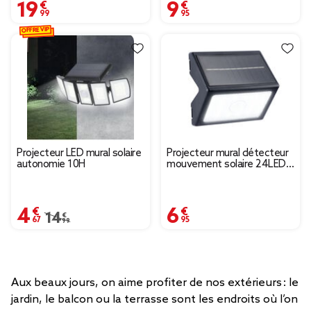
19,99 €
9,95 €
OFFRE VIP
Projecteur LED mural solaire
Projecteur mural détecteur
autonomie 10H
mouvement solaire 24LED
120lm 11x11xH6cm
4,67 €
6,95 €
Prix remisé de 14,99 € à 4,67 €
14,99 €
Aux beaux jours, on aime profiter de nos extérieurs : le
jardin, le balcon ou la terrasse sont les endroits où l’on