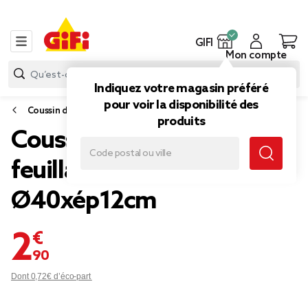
GIFI
Mon compte
Indiquez votre magasin préféré
pour voir la disponibilité des
Coussin d'extérieur
produits
Coussin rond motif
feuillage vert et beige
Ø40xép12cm
2,90 €
Dont 0,72€ d’éco-part