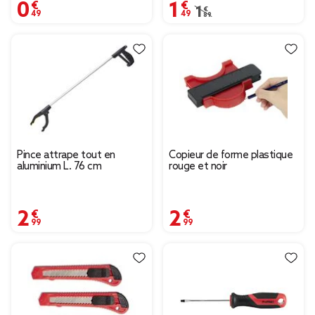
0,49 €
1,49 €
Prix remisé de 1,89 € à
1,89 €
Pince attrape tout en
Copieur de forme plastique
aluminium L. 76 cm
rouge et noir
2,99 €
2,99 €