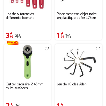
Lot de 6 tournevis
Pince ramasse-objet noire
différents formats
en plastique et fer L77cm
3,99 €
1,04 €
Prix remisé de 4,79 € à 3,99 €
4,79 €
Prix remisé de 1,49 € à
1,49 €
OFFRE VIP
Cutter circulaire Ø45mm
Jeu de 10 clés Allen
multi-surfaces
2,09 €
1,00 €