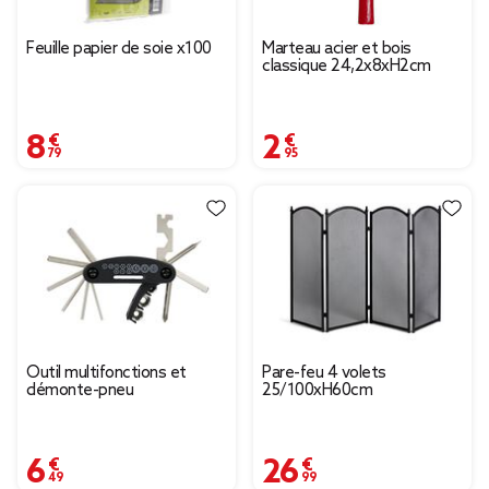
Feuille papier de soie x100
Marteau acier et bois
classique 24,2x8xH2cm
8,79 €
2,95 €
Outil multifonctions et
Pare-feu 4 volets
démonte-pneu
25/100xH60cm
6,49 €
26,99 €