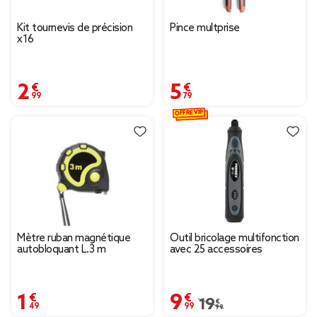
Kit tournevis de précision
Pince multprise
x16
2,99 €
5,79 €
OFFRE VIP
Mètre ruban magnétique
Outil bricolage multifonction
autobloquant L.3 m
avec 25 accessoires
1,49 €
9,99 €
Prix remisé de 19,99 € 
19,99 €