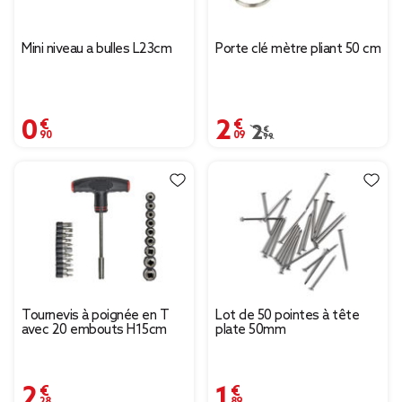
Mini niveau a bulles L23cm
Porte clé mètre pliant 50 cm
0,90 €
2,09 €
Prix remisé de 2,99 € à
2,99 €
Tournevis à poignée en T
Lot de 50 pointes à tête
avec 20 embouts H15cm
plate 50mm
2,28 €
1,89 €