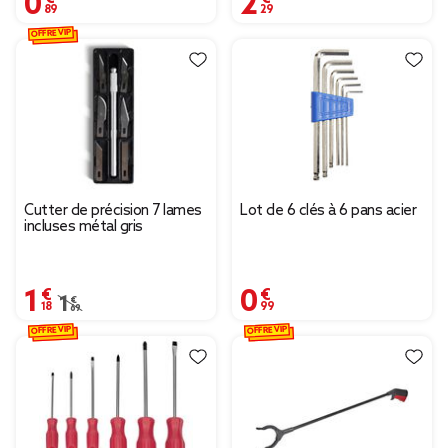
OFFRE VIP
Cutter de précision 7 lames
Lot de 6 clés à 6 pans acier
incluses métal gris
1,18 €
0,99 €
Prix remisé de 1,69 € à 1,18 €
1,69 €
OFFRE VIP
OFFRE VIP