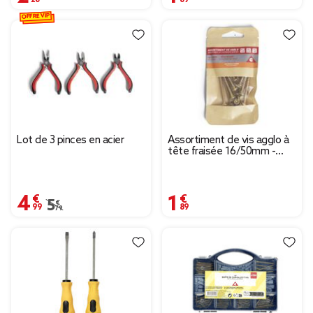
OFFRE VIP
Lot de 3 pinces en acier
Assortiment de vis agglo à
tête fraisée 16/50mm -
Matériaux pleins
4,99 €
1,89 €
Prix remisé de 5,79 € à 4,99 €
5,79 €