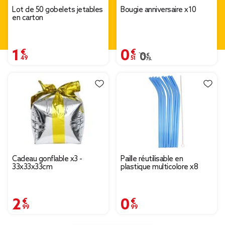
Lot de 50 gobelets jetables
Bougie anniversaire x10
en carton
1,49 €
0,51 €
0,73 €
Prix remisé de 0,73 € à 
Cadeau gonflable x3 -
Paille réutilisable en
33x33x33cm
plastique multicolore x8
2,99 €
0,99 €