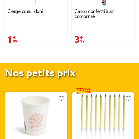
Cierge coeur doré
Canon confetti à air
comprimé
1,99 €
3,99 €
Nos petits prix
OFFRE VIP