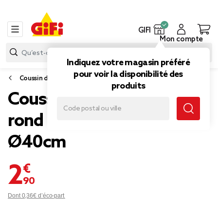
GIFI
Mon compte
Indiquez votre magasin préféré
pour voir la disponibilité des
Coussin d'extérieur
produits
Coussin de jardin Neo
rond motif feuillage vert
Ø40cm
2,90 €
Dont 0,36€ d’éco-part