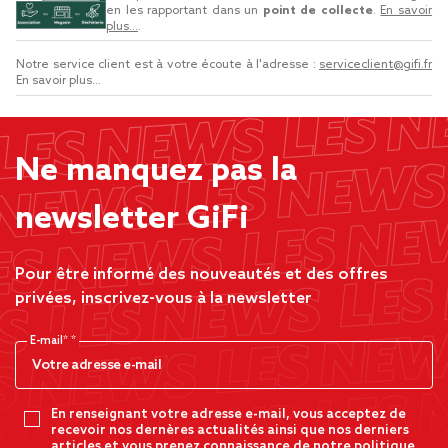
en les rapportant dans un
point de collecte
.
En savoir
plus...
.
Notre service client est à votre écoute à l'adresse :
serviceclient@gifi.fr
En savoir plus...
Ne manquez pas la
newsletter GiFi
Pour être informé des nouveautés et des offres
privées, inscrivez-vous à la newsletter
E-mail*
En renseignant votre adresse e-mail, vous acceptez de
recevoir nos dernères actualités ainsi que nos derniers
articles et vous prenez connaissance de notre politique