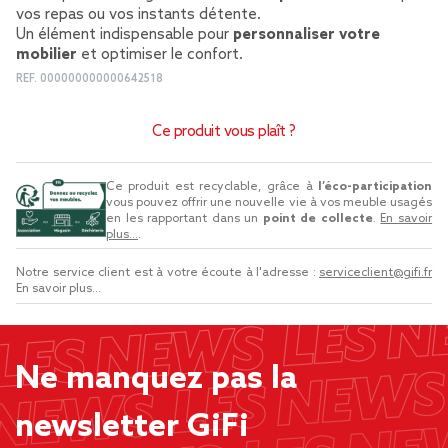
vos repas ou vos instants détente.
Un élément indispensable pour
personnaliser votre
mobilier
et optimiser le confort.
REF.
000000000000642518
Ce produit vous plaît ?
Ce produit est recyclable, grâce à
l’éco-participation
vous pouvez offrir une nouvelle vie à vos meuble usagés
en les rapportant dans un
point de collecte
.
En savoir
plus...
.
Notre service client est à votre écoute à l'adresse :
serviceclient@gifi.fr
En savoir plus...
Ne manquez pas la
newsletter GiFi