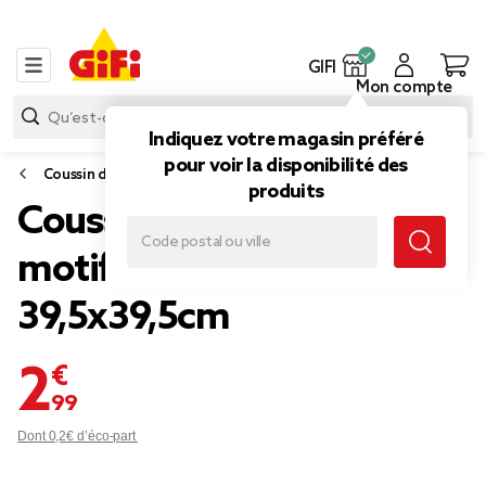
GIFI
Mon compte
Indiquez votre magasin préféré
pour voir la disponibilité des
Coussin d'extérieur
produits
Coussin de jardin Neo
motif feuillage vert
39,5x39,5cm
2,99 €
Dont 0,2€ d’éco-part