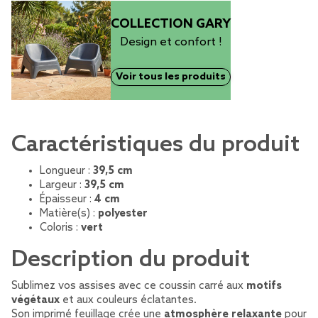
COLLECTION GARY
Design et confort !
Voir tous les produits
Caractéristiques du produit
Longueur :
39,5 cm
Largeur :
39,5 cm
Épaisseur :
4 cm
Matière(s) :
polyester
Coloris :
vert
Description du produit
Sublimez vos assises avec ce coussin carré aux
motifs
végétaux
et aux couleurs éclatantes.
Son imprimé feuillage crée une
atmosphère relaxante
pour