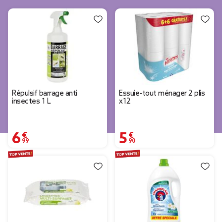
Répulsif barrage anti
Essuie-tout ménager 2 plis
insectes 1 L
x12
6,99 €
5,90 €