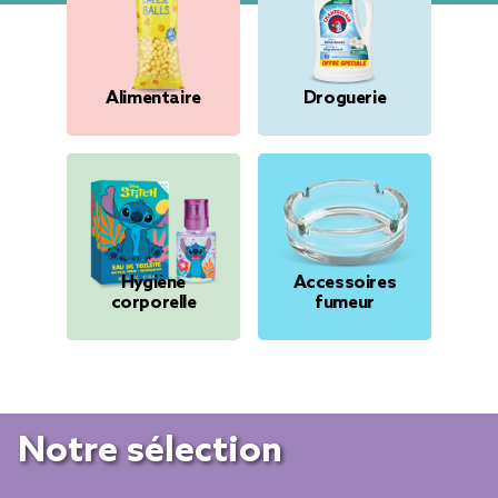
Alimentaire
Droguerie
Hygiène
Accessoires
corporelle
fumeur
Notre sélection