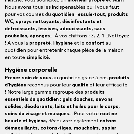
marché. Vous souhaitez un
intérieur propre et sain
?
Nous avons tous les indispensables qu’il vous faut
pour vos courses du
quotidien
:
essuie-tout, produits
WC, sprays nettoyants, désinfectants et
défroissants, lessives, adoucissants, sacs
poubelles, éponges
… À vos chiffons : 3, 2, 1…Nettoyez
! À vous la
propreté
,
l’hygiène
et le
confort
au
quotidien pour entretenir chaque pièce de la maison
en toute
simplicité
.
Hygiène corporelle
Prenez soin de vous
au quotidien grâce à nos
produits
d’hygiène
reconnus pour leur
qualité
et leur efficacité
! Notre large gamme regroupe des
produits
essentiels du quotidien : gels douches, savons
solides, déodorants, laits et huiles pour le corps,
soins du visage et masques
… Pour votre
routine
beauté et hygiène
, découvrez également
cotons
démaquillants, cotons-tiges, mouchoirs, papier