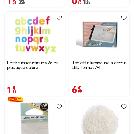
Prix remisé de 2,09 € à 1,04 €
2,09 €
Prix remisé de 1,40 € à
1,40 €
Lettre magnétique x26 en
Tablette lumineuse à dessin
plastique coloré
LED format A4
1,68 €
6,99 €
OFFRE VIP