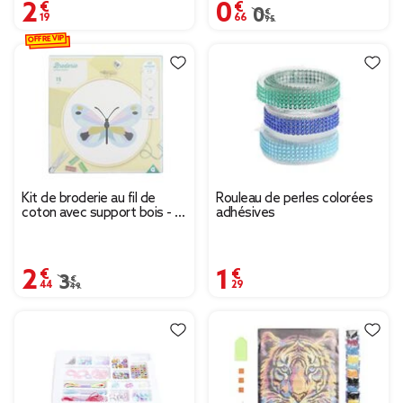
2,19 €
0,66 €
Prix remisé de 0,95 € à
0,95 €
OFFRE VIP
Kit de broderie au fil de
Rouleau de perles colorées
coton avec support bois - 3
adhésives
modèles
2,44 €
1,29 €
Prix remisé de 3,49 € à 2,44 €
3,49 €