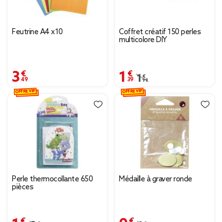
Feutrine A4 x10
Coffret créatif 150 perles
multicolore DIY
3,49 €
1,39 €
Prix remisé de 1,99 € à 
1,99 €
OFFRE VIP
OFFRE VIP
Perle thermocollante 650
Médaille à graver ronde
pièces
1,04 €
0,70 €