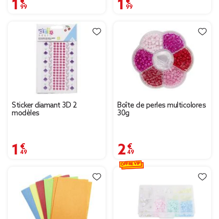
1,99 €
1,99 €
Sticker diamant 3D 2
Boîte de perles multicolores
modèles
30g
1,49 €
2,49 €
OFFRE VIP