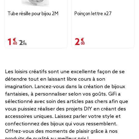
Tube résille pour bijou 2M
Poinçon lettre x27
1,40 €
2,00 €
Prix remisé de 2,00 € à 1,40 €
2,00 €
Les loisirs créatifs sont une excellente façon de se
détendre tout en laissant libre cours à son
imagination. Lancez-vous dans la création de bijoux
fantaisies, à personnaliser selon vos goûts. GiFi a
sélectionné avec soin des articles pas chers afin que
vous puissiez réaliser des projets DIY en créant des
accessoires uniques. Laissez parler votre style et
confectionnez des bijoux qui vous ressemblent.
Offrez-vous des moments de plaisir grâce à nos
produits de qualité au meilleur prix !