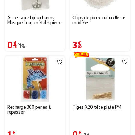
Accessoire bijou charms
Chips de pierre naturelle - 6
Masque Loup métal + pierre
modèles
0,75 €
3,00 €
Prix remisé de 1,50 € à 0,75 €
1,50 €
OFFRE VIP
Recharge 300 perles à
Tiges X20 tête plate PM
repasser
1,00 €
0,70 €