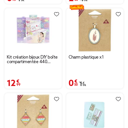
OFFRE VIP
Kit création bijoux DIY boîte
Charm plastique x1
compartimentée 440
pièces
12,99 €
0,50 €
Prix remisé de 1,00 € à
1,00 €