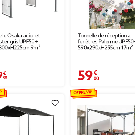
lle Osaka acier et
Tonnelle de réception à
ster gris UPF50+
fenêtres Palerme UPF50
300xH225cm 9m²
590x290xH255cm 17m²
59,00 €
€
P
OFFRE VIP