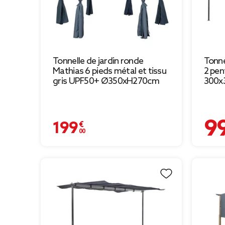
Tonnelle de jardin ronde
Tonne
Mathias 6 pieds métal et tissu
2 pen
gris UPF50+ Ø350xH270cm
300x
99,00
199,00 €