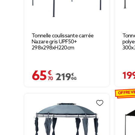
Tonnelle coulissante carrée
Tonne
Nazare gris UPF50+
polye
298x298xH220cm
300x
65,70 €
199,00 
Prix remisé de 219,00 € à 65,70 €
219,00 €
OFFRE VI