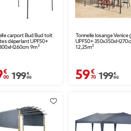
lle carport Bud Bud toit
Tonnelle losange Venice g
tes déperlant UPF50+
UPF50+ 350x350xH270
300xH260cm 9m²
12,25m²
 €
59,70 €
Prix remisé de 199,00 € à 99,00 €
199,00 €
Prix remisé de 
199,00 €