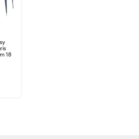
asy
ris
m 18