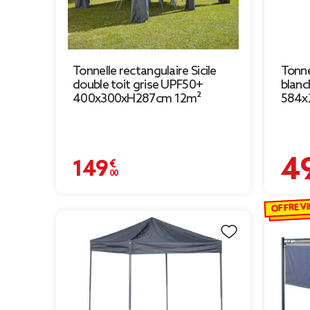
Tonnelle rectangulaire Sicile
Tonne
double toit grise UPF50+
blan
400x300xH287cm 12m²
584x
49,00
149,00 €
OFFRE VI