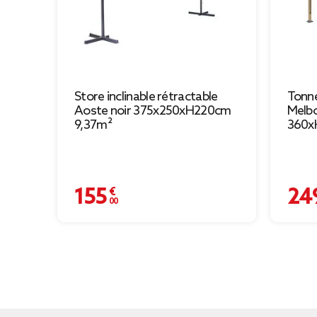
Store inclinable rétractable
Tonne
Aoste noir 375x250xH220cm
Melb
9,37m²
360x
155,00 €
249,00 