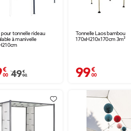
 pour tonnelle rideau
Tonnelle Laos bambou
lable à manivelle
170xH210x170cm 3m²
H210cm
 €
99,00 €
Prix remisé de 49,00 € à 39,00 €
49,00 €