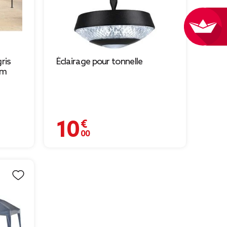
ris
Éclairage pour tonnelle
cm
10,00 €
199,00 € à 59,70 €