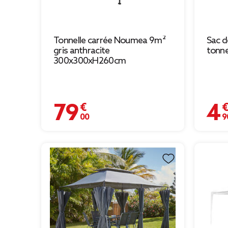
Tonnelle carrée Noumea 9m²
Sac d
gris anthracite
tonne
300x300xH260cm
79,00 €
4,90 