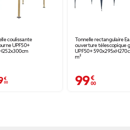
lle coulissante
Tonnelle rectangulaire E
ourne UPF50+
ouverture télescopique g
H252x300cm
UPF50+ 590x295xH270c
m²
99,00 €
€