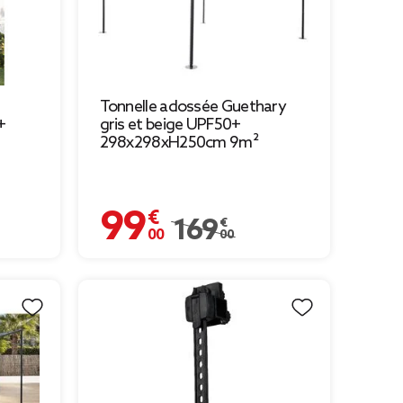
Tonnelle adossée Guethary
+
gris et beige UPF50+
298x298xH250cm 9m²
99,00 €
Prix remisé de 169,00 € à 99,00 €
169,00 €