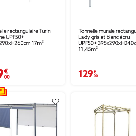
lle rectangulaire Turin
Tonnelle murale rectangu
che UPF50+
Lady gris et blanc écru
290xH260cm 17m²
UPF50+ 395x290xH240
11,45m²
 €
129,00 €
P