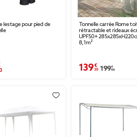
e lestage pour pied de
Tonnelle carrée Rome toi
lle
rétractable et rideaux éc
UPF50+ 285x285xH220
8,1m²
€
139,30 €
Prix remisé de 199,00 €
199,00 €