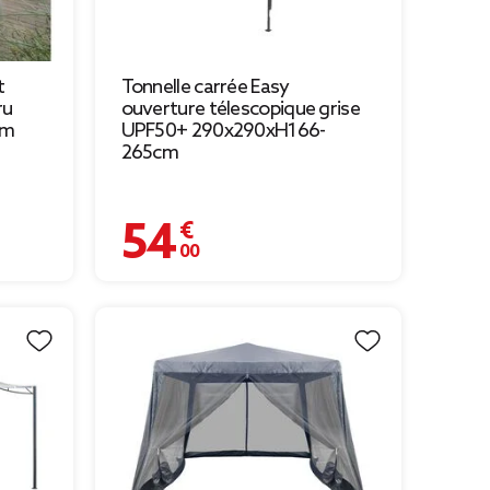
t
Tonnelle carrée Easy
ru
ouverture télescopique grise
cm
UPF50+ 290x290xH166-
265cm
54,00 €
 à 139,30 €