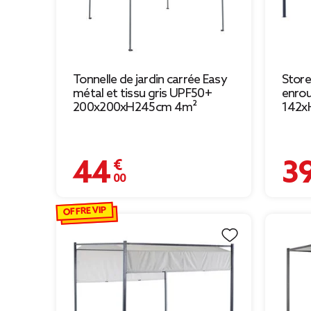
Tonnelle de jardin carrée Easy
Store
métal et tissu gris UPF50+
enrou
200x200xH245cm 4m²
142x
44,00 €
39,00
OFFRE VIP