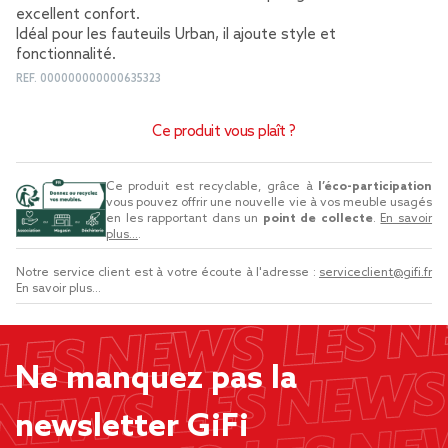
excellent confort.
Idéal pour les fauteuils Urban, il ajoute style et
fonctionnalité.
REF.
000000000000635323
Ce produit vous plaît ?
Ce produit est recyclable, grâce à
l’éco-participation
vous pouvez offrir une nouvelle vie à vos meuble usagés
en les rapportant dans un
point de collecte
.
En savoir
plus...
.
Notre service client est à votre écoute à l'adresse :
serviceclient@gifi.fr
En savoir plus...
Ne manquez pas la
newsletter GiFi