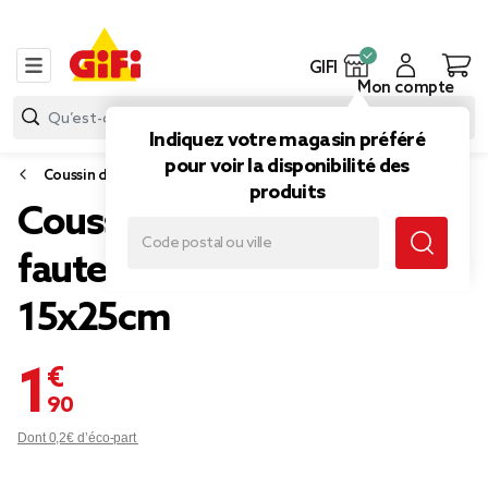
GIFI
Mon compte
Indiquez votre magasin préféré
pour voir la disponibilité des
Coussin d'extérieur
produits
Coussin de tête pour
fauteuil Urban uni rouge
15x25cm
1,90 €
Dont 0,2€ d’éco-part