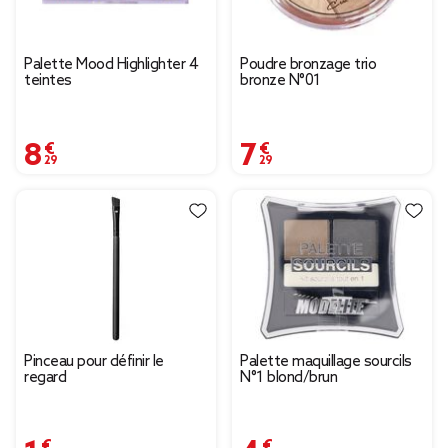
Palette Mood Highlighter 4
Poudre bronzage trio
teintes
bronze N°01
8,29 €
7,29 €
Pinceau pour définir le
Palette maquillage sourcils
regard
N°1 blond/brun
1,99 €
4,99 €