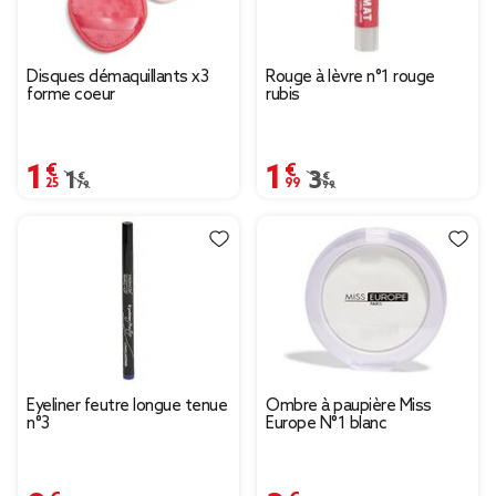
Disques démaquillants x3
Rouge à lèvre n°1 rouge
forme coeur
rubis
1,25 €
1,99 €
Prix remisé de 1,79 € à 1,25 €
1,79 €
Prix remisé de 3,99 € à
3,99 €
Eyeliner feutre longue tenue
Ombre à paupière Miss
n°3
Europe N°1 blanc