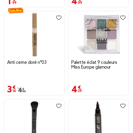
OFFRE VIP
Anti cerne doré n°03
Palette éclat 9 couleurs
Miss Europe glamour
3,14 €
4,29 €
Prix remisé de 4,49 € à 3,14 €
4,49 €