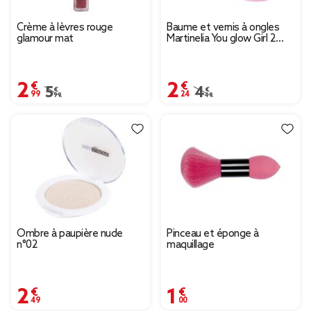
Crème à lèvres rouge
Baume et vernis à ongles
glamour mat
Martinelia You glow Girl 2
pièces
2,99 €
2,24 €
Prix remisé de 5,99 € à 2,99 €
5,99 €
Prix remisé de 4,49 € 
4,49 €
Ombre à paupière nude
Pinceau et éponge à
n°02
maquillage
2,49 €
1,00 €