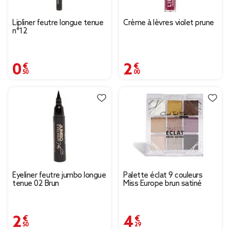
Lipliner feutre longue tenue
Crème à lèvres violet prune
n°12
0,50 €
2,00 €
Eyeliner feutre jumbo longue
Palette éclat 9 couleurs
tenue 02 Brun
Miss Europe brun satiné
2,50 €
4,29 €