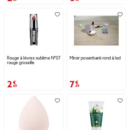
Rouge à lèvres sublime N°07
Miroir powerbank rond à led
rouge groseille
2,49 €
7,49 €