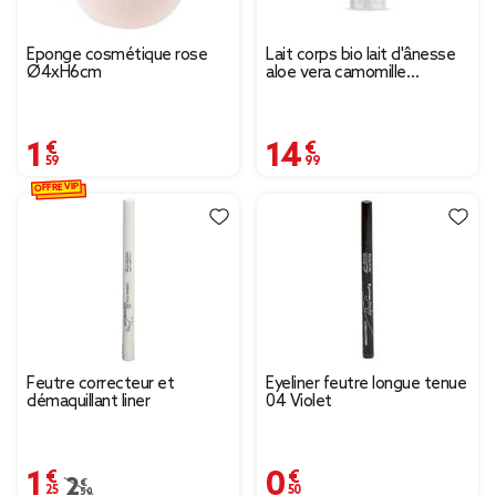
Éponge cosmétique rose
Lait corps bio lait d'ânesse
Ø4xH6cm
aloe vera camomille
Mességué tube 150ml
1,59 €
14,99 €
OFFRE VIP
Feutre correcteur et
Eyeliner feutre longue tenue
démaquillant liner
04 Violet
1,25 €
0,50 €
Prix remisé de 2,50 € à 1,25 €
2,50 €