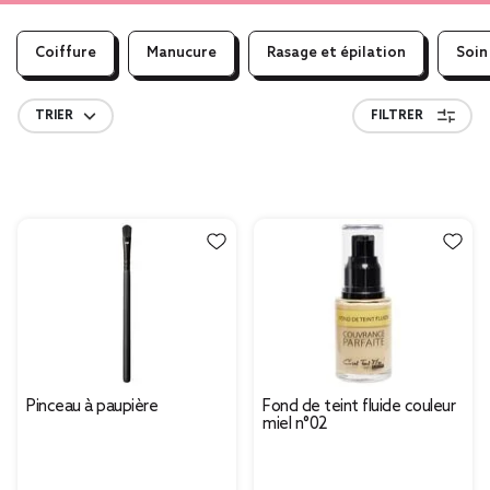
Coiffure
Manucure
Rasage et épilation
Soin
TRIER
FILTRER
Pinceau à paupière
Fond de teint fluide couleur
miel n°02