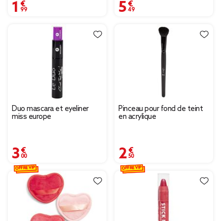
1,99 €
5,49 €
Duo mascara et eyeliner
Pinceau pour fond de teint
miss europe
en acrylique
3,00 €
2,50 €
OFFRE VIP
OFFRE VIP