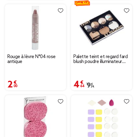
OFFRE VIP
Rouge à lèvre N°04 rose
Palette teint et regard fard
antique
blush poudre illuminateur
Vegan 30g
2,00 €
4,64 €
Prix remisé de 9,29 € 
9,29 €