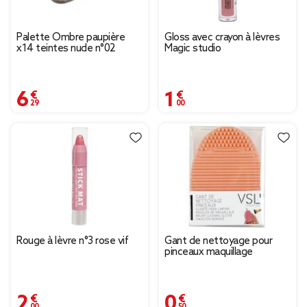
Palette Ombre paupière
Gloss avec crayon à lèvres
x14 teintes nude n°02
Magic studio
6,29 €
1,00 €
Rouge à lèvre n°3 rose vif
Gant de nettoyage pour
pinceaux maquillage
2,00 €
0,50 €