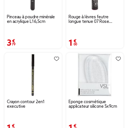
Pinceau à poudre minérale
Rouge à lèvres feutre
en acrylique L16,5cm
longue tenue 07 Rose
Candy
3,79 €
1,00 €
Crayon contour 2en1
Éponge cosmétique
executive
applicateur silicone 5x9cm
1,00 €
1,49 €