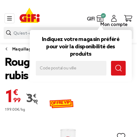
GIFI
Mon compte
Indiquez votre magasin préféré
pour voir la disponibilité des
Maquillage
produits
Rouge à lèvre n°1 rouge
rubis
1,99 €
3,99 €
Prix remisé de 3,99 € à 1,99 €
OFFRE VIP
199.00€/kg