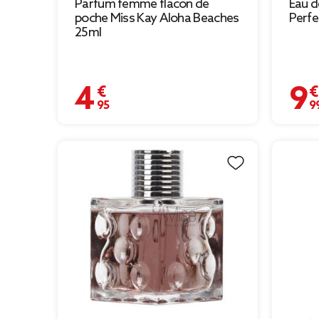
Parfum femme flacon de
Eau 
poche Miss Kay Aloha Beaches
Perf
25ml
4,95 €
9,99 