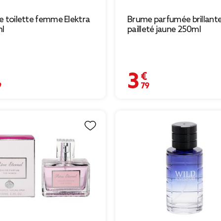
e toilette femme Elektra
Brume parfumée brillant
l
pailleté jaune 250ml
€
3,79 €