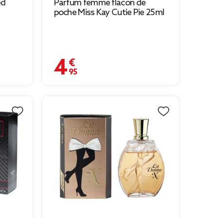
ed
Parfum femme flacon de
poche Miss Kay Cutie Pie 25ml
4,95 €