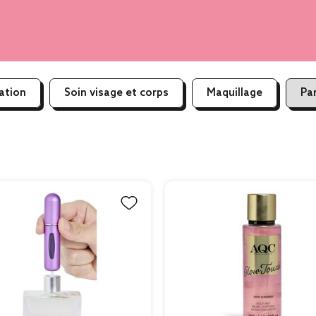
ation
Soin visage et corps
Maquillage
Pa