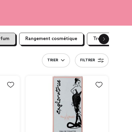
rfum
Rangement cosmétique
Trousse de toilet
TRIER
FILTRER