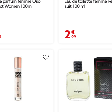
de parfum femme Oso
Eau de toilette femme R
ect Women 100ml
suit 100 ml
€
2,99 €