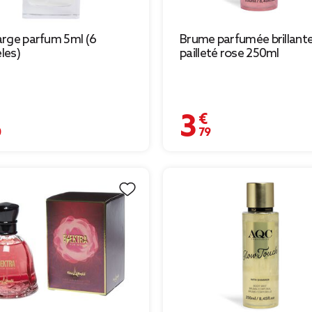
rge parfum 5ml (6
Brume parfumée brillant
les)
pailleté rose 250ml
€
3,79 €