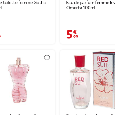
e toilette femme Gotha
Eau de parfum femme In
l
Omerta 100ml
€
5,99 €