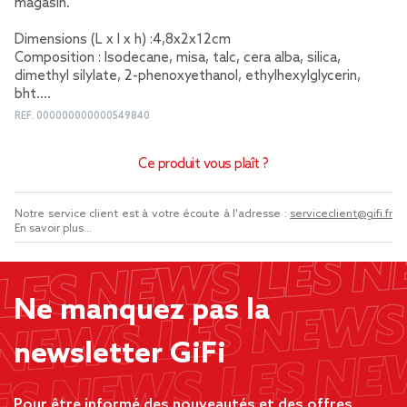
magasin.
Dimensions (L x l x h) :4,8x2x12cm
Composition : Isodecane, misa, talc, cera alba, silica,
dimethyl silylate, 2-phenoxyethanol, ethylhexylglycerin,
bht....
REF.
000000000000549840
Ce produit vous plaît ?
Notre service client est à votre écoute à l'adresse :
serviceclient@gifi.fr
En savoir plus...
Ne manquez pas la
newsletter GiFi
Pour être informé des nouveautés et des offres