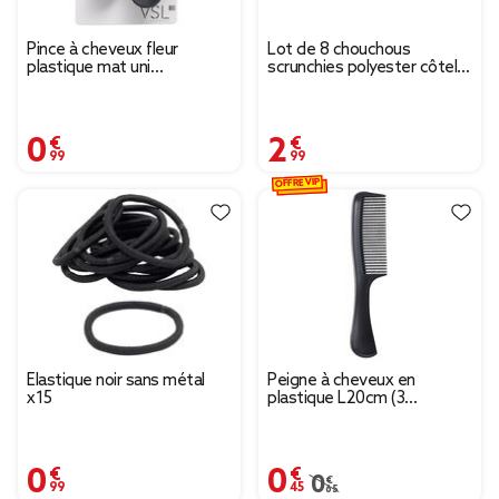
Pince à cheveux fleur
Lot de 8 chouchous
plastique mat uni
scrunchies polyester côtelé
7,5x4xH7cm (5 modèles)
noir
0,99 €
2,99 €
OFFRE VIP
Élastique noir sans métal
Peigne à cheveux en
x15
plastique L20cm (3
modèles)
0,99 €
0,45 €
Prix remisé de 0,65 € à
0,65 €