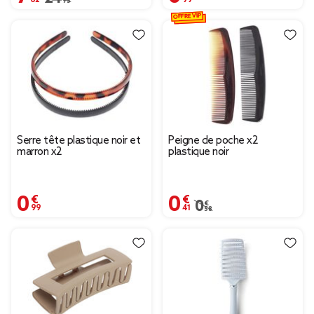
OFFRE VIP
Serre tête plastique noir et
Peigne de poche x2
marron x2
plastique noir
0,99 €
0,41 €
Prix remisé de 0,58 € à
0,58 €