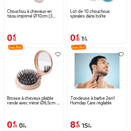
Chouchou à cheveux en
Lot de 10 chouchous
tissu imprimé Ø10cm (3
spirales dans boîte
modèles)
0,52 €
0,83 €
Prix remisé de 1,19 € à
1,19 €
OFFRE VIP
OFFRE VIP
Brosse à cheveux pliable
Tondeuse à barbe 2en1
ronde avec miroir Ø6,5cm (3
Homday Care réglable
modèles)
0,49 €
8,09 €
Prix remisé de 0,99 € à 0,49 €
0,99 €
Prix remisé de 15,99 € 
15,99 €