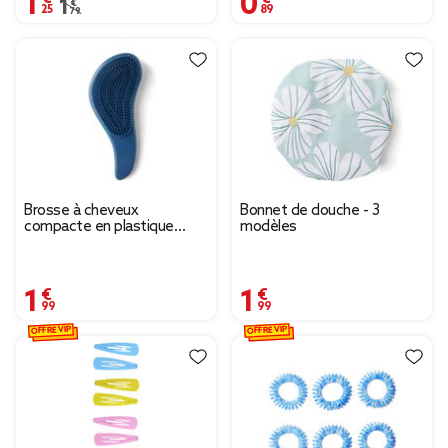
Prix remisé de 1,79 € à 1,25 €
1,79 €
Brosse à cheveux
Bonnet de douche - 3
compacte en plastique
modèles
imprimé 4 coloris
1,99 €
1,99 €
OFFRE VIP
OFFRE VIP