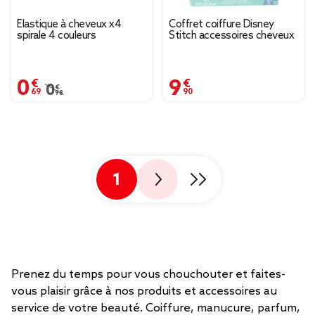
Élastique à cheveux x4
Coffret coiffure Disney
spirale 4 couleurs
Stitch accessoires cheveux
0,69 €
9,90 €
Prix remisé de 0,98 € à 0,69 €
0,98 €
1
Prenez du temps pour vous chouchouter et faites-
vous plaisir grâce à nos produits et accessoires au
service de votre beauté. Coiffure, manucure, parfum,