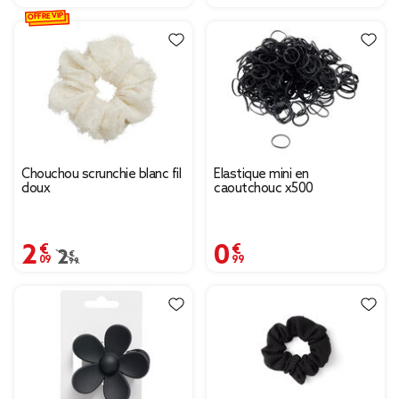
OFFRE VIP
Chouchou scrunchie blanc fil
Élastique mini en
doux
caoutchouc x500
2,09 €
0,99 €
Prix remisé de 2,99 € à 2,09 €
2,99 €