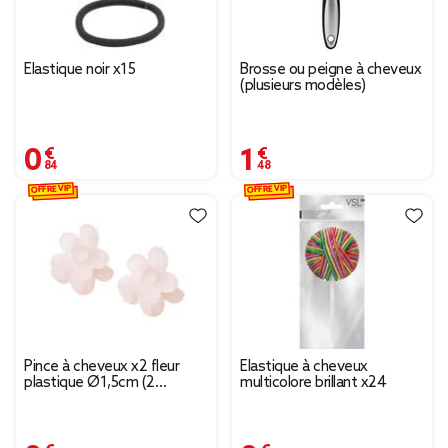
Élastique noir x15
Brosse ou peigne à cheveux
(plusieurs modèles)
0,84 €
1,48 €
OFFRE VIP
OFFRE VIP
Pince à cheveux x2 fleur
Élastique à cheveux
plastique Ø1,5cm (2
multicolore brillant x24
modèles)