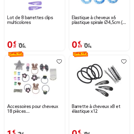
Lot de 8 barrettes clips
Élastique à cheveux x6
multicolores
plastique spirale Ø4,5cm (6
modèles)
0,31 €
0,69 €
Prix remisé de 0,45 € à 0,31 €
0,45 €
Prix remisé de 0,98 € à
0,98 €
OFFRE VIP
OFFRE VIP
Accessoires pour cheveux
Barrette à cheveux x8 et
18 pièces
élastique x12
élastique/barette/pince/ruban
1,47 €
0,66 €