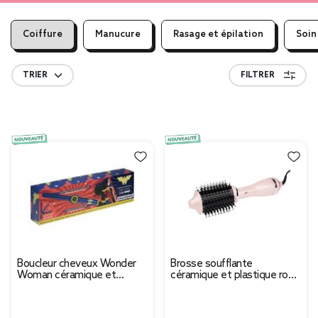
Coiffure
Manucure
Rasage et épilation
Soin
TRIER
FILTRER
Boucleur cheveux Wonder
Brosse soufflante
Woman céramique et
céramique et plastique rose
plastique pliable L43cm
L25cm