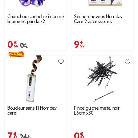
Chouchou scrunchie imprimé
Sèche-cheveux Homday
licorne et panda x2
Care 2 accessoires
0,66 €
9,99 €
Prix remisé de 0,95 € à 0,66 €
0,95 €
OFFRE VIP
Boucleur sans fil Homday
Pince guiche métal noir
care
L6cm x30
7,62 €
0,99 €
Prix remisé de 24,95 € à 7,62 €
24,95 €