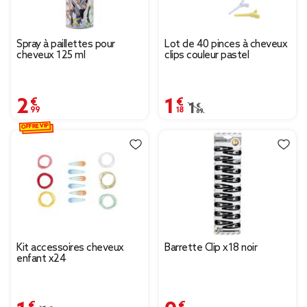
Spray à paillettes pour
Lot de 40 pinces à cheveux
cheveux 125 ml
clips couleur pastel
2,99 €
1,18 €
Prix remisé de 1,69 € à 
1,69 €
OFFRE VIP
Kit accessoires cheveux
Barrette Clip x18 noir
enfant x24
1,25 €
0,89 €