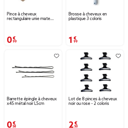
Pince à cheveux
Brosse à cheveux en
rectangulaire unie mate
plastique 3 coloris
10x4,5xH4,5cm (4 modèles)
0,99 €
1,99 €
Barrette épingle à cheveux
Lot de 8 pinces à cheveux
x45 métal noir L5cm
noir ou rose - 2 coloris
0,58 €
2,50 €