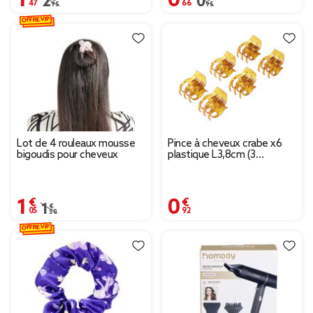
Prix remisé de 2,95 € à 1,47 €
2,95 €
Prix remisé de 0,95 € à
0,95 €
OFFRE VIP
Lot de 4 rouleaux mousse
Pince à cheveux crabe x6
bigoudis pour cheveux
plastique L3,8cm (3
modèles)
1,05 €
0,92 €
Prix remisé de 1,50 € à 1,05 €
1,50 €
OFFRE VIP