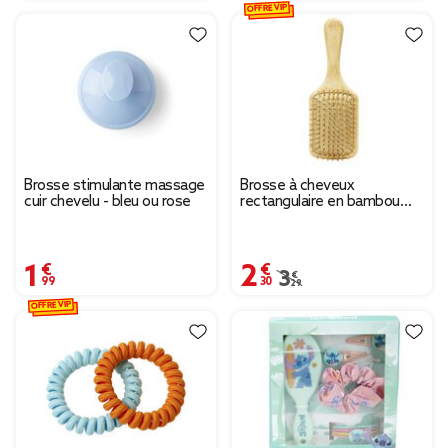
OFFRE VIP
Brosse stimulante massage
Brosse à cheveux
cuir chevelu - bleu ou rose
rectangulaire en bambou
8x25cm
1,99 €
2,30 €
Prix remisé de 3,29 € à
3,29 €
OFFRE VIP