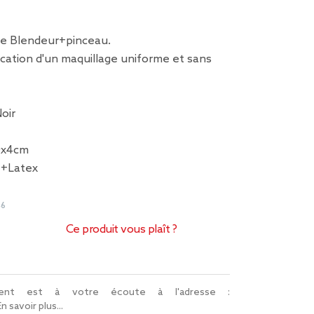
ge Blendeur+pinceau.
lication d'un maquillage uniforme et sans
Noir
0x4cm
e+Latex
46
Ce produit vous plaît ?
lient est à votre écoute à l'adresse :
En savoir plus...