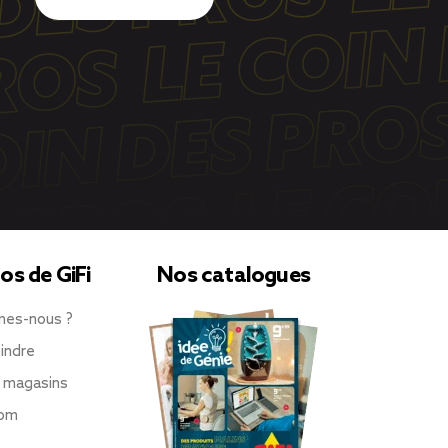
os de GiFi
Nos catalogues
mes-nous ?
indre
 magasins
oom