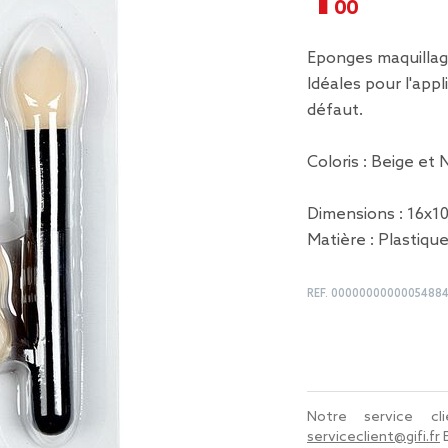
Eponges maquilla
Idéales pour l'app
défaut.
Coloris : Beige et 
Dimensions : 16x1
Matière : Plastiqu
REF.
0000000000005488
Notre service c
serviceclient@gifi.fr