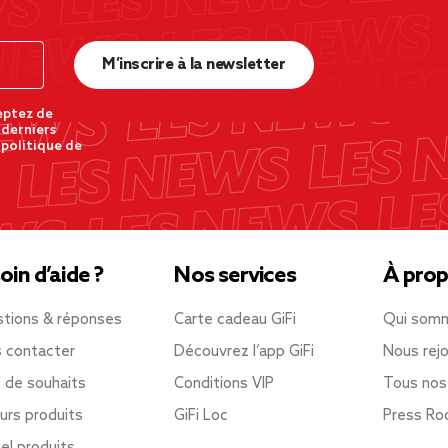
M’inscrire à la newsletter
eptez de
 derniers
 politique de
oin d’aide ?
Nos services
À prop
tions & réponses
Carte cadeau GiFi
Qui som
 contacter
Découvrez l’app GiFi
Nous rejo
e de souhaits
Conditions VIP
Tous nos
urs produits
GiFi Loc
Press R