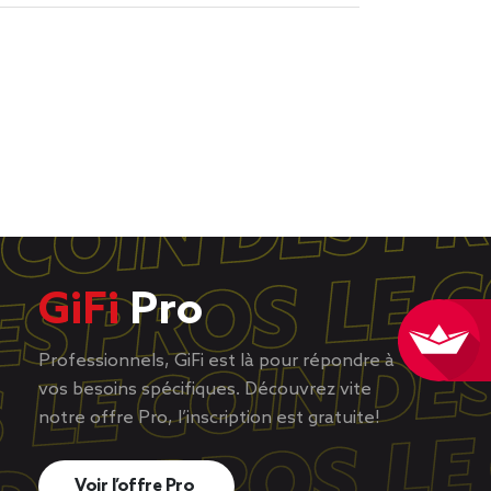
GiFi
Pro
Professionnels, GiFi est là pour répondre à
vos besoins spécifiques. Découvrez vite
notre offre Pro, l’inscription est gratuite!
Voir l’offre Pro