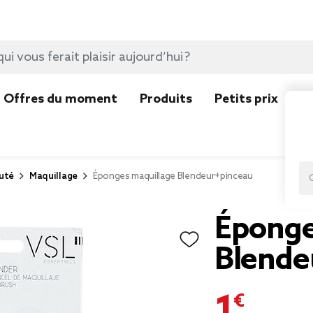
Offres du moment
Produits
Petits prix
N
uté
Maquillage
Éponges maquillage Blendeur+pinceau
Éponge
Blende
1,00 €