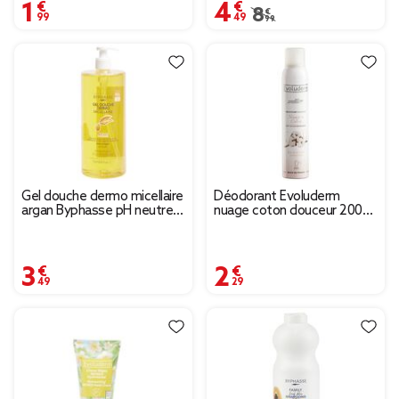
1,99 €
4,49 €
Prix remisé de 8,99 € 
8,99 €
Gel douche dermo micellaire
Déodorant Evoluderm
argan Byphasse pH neutre
nuage coton douceur 200
1L
ml
3,49 €
2,29 €