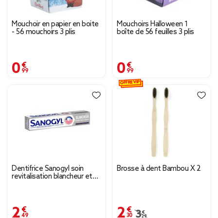
Mouchoir en papier en boite
Mouchoirs Halloween 1
- 56 mouchoirs 3 plis
boîte de 56 feuilles 3 plis
0,99 €
0,99 €
OFFRE VIP
Dentifrice Sanogyl soin
Brosse à dent Bambou X 2
revitalisation blancheur et
soin tube 75ml
2,49 €
2,30 €
Prix remisé de 3,29 € à
3,29 €