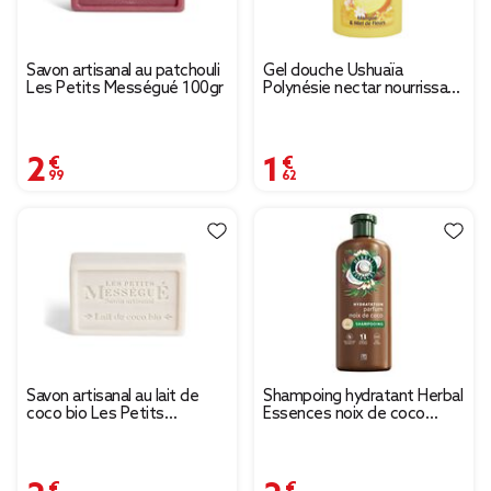
Savon artisanal au patchouli
Gel douche Ushuaïa
Les Petits Mességué 100gr
Polynésie nectar nourrissant
mangue et miel 250ml
2,99 €
1,62 €
Savon artisanal au lait de
Shampoing hydratant Herbal
coco bio Les Petits
Essences noix de coco
Mességué 100gr
250ml
2,99 €
2,95 €