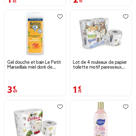
Gel douche et bain Le Petit
Lot de 4 rouleaux de papier
Marseillais miel doré de
toilette motif paresseux
Provence 650ml
200 feuilles à 3 plis
3,49 €
1,75 €