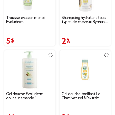
Trousse évasion monoï
Shampoing hydratant tous
Evoluderm
types de cheveux Byphasse
fruit de la passion 750ml
5,95 €
2,99 €
Gel douche Evoluderm
Gel douche tonifiant Le
douceur amande 1L
Chat Naturel à l'extrait
d'hamamélis 300 ml