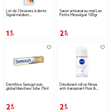
Lot de 3 brosses à dents
Savon artisanal au miel Les
Signal médium
Petits Mességué 100gr
orange/jaune/vert
1,49 €
2,99 €
Dentifrice Sanogyl soin
Déodorant roll on Nivea
global blancheur tube 75ml
anti-transpirant Pure &
Sensitive 72h 50ml
2,49 €
2,29 €