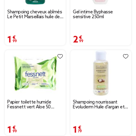
Shampoing cheveux abîmés
Gel intime Byphasse
Le Petit Marseillais huile de
sensitive 250ml
figue de Barbarie bio 250ml
1,99 €
2,99 €
Papier toilette humide
Shampoing nourrissant
Fessnett vert Aloe 50
Evoluderm Huile d'argan et
feuilles
Karité 100ml
1,99 €
1,79 €