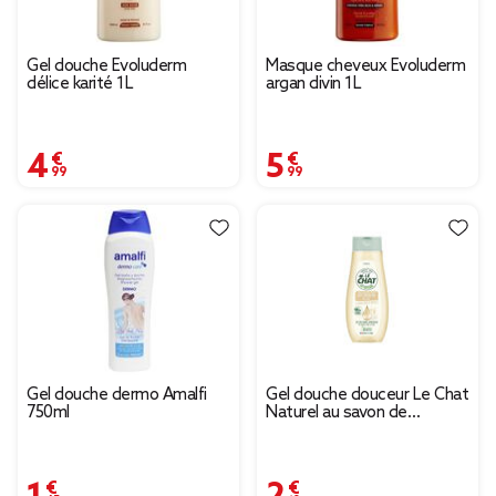
Gel douche Evoluderm
Masque cheveux Evoluderm
délice karité 1L
argan divin 1L
4,99 €
5,99 €
Gel douche dermo Amalfi
Gel douche douceur Le Chat
750ml
Naturel au savon de
Marseille 300 ml
1,45 €
2,10 €