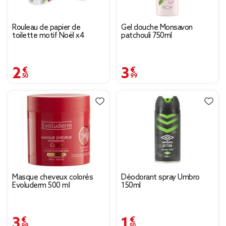
Rouleau de papier de
Gel douche Monsavon
toilette motif Noël x4
patchouli 750ml
2,50 €
3,99 €
Masque cheveux colorés
Déodorant spray Umbro
Evoluderm 500 ml
150ml
3,99 €
1,50 €