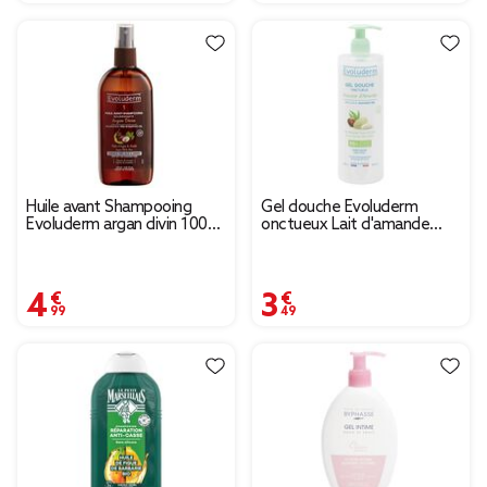
Huile avant Shampooing
Gel douche Evoluderm
Evoluderm argan divin 100
onctueux Lait d'amande
ml
douce et Karité 500ml
4,99 €
3,49 €