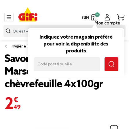
GIFI
Mon compte
Indiquez votre magasin préféré
pour voir la disponibilité des
Hygiène
produits
Savon solide Le Petit
Marseillais mains et corps
chèvrefeuille 4x100gr
2,49 €