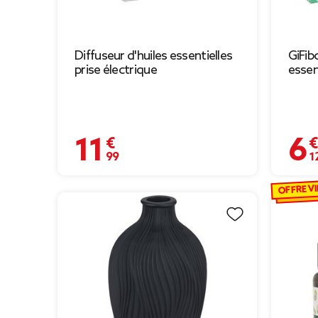
Diffuseur d'huiles essentielles
GiFib
prise électrique
essen
11,99 €
6,12 
OFFRE VI