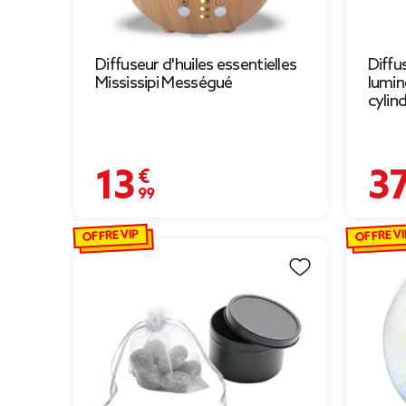
Diffuseur d'huiles essentielles
Diffu
Mississipi Mességué
lumi
cylin
13,99 €
37,99
OFFRE VIP
OFFRE VI