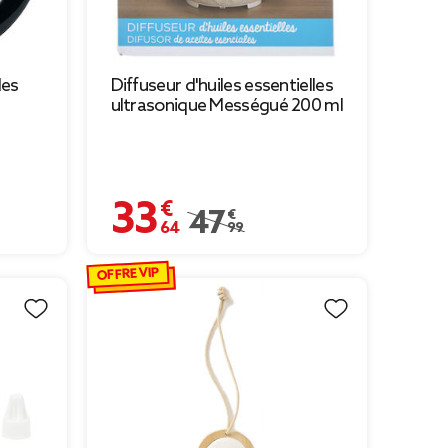
les
Diffuseur d'huiles essentielles
ultrasonique Mességué 200 ml
33,64 €
9 € à 5,24 €
Prix remisé de 47,99 € à 33,64 €
47,99 €
OFFRE VIP