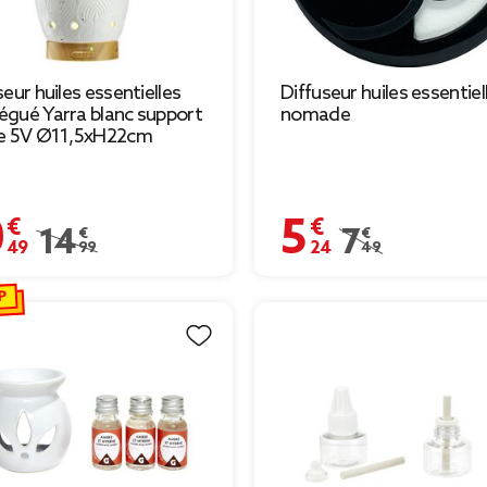
seur huiles essentielles
Diffuseur huiles essentiel
gué Yarra blanc support
nomade
te 5V Ø11,5xH22cm
 €
5,24 €
Prix remisé de 14,99 € à 10,49 €
14,99 €
Prix remisé de 7,4
7,49 €
P