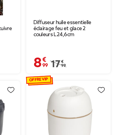
Diffuseur huile essentielle
cuivre
éclairage feu et glace 2
couleurs L24,6cm
8,99 €
29,99 € à 21,04 €
Prix remisé de 17,99 € à 8,99 €
17,99 €
OFFRE VIP