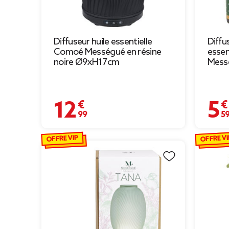
Diffuseur huile essentielle
Diffu
Comoé Mességué en résine
essent
noire Ø9xH17cm
Mess
12,99 €
5,59 
OFFRE VIP
OFFRE VI