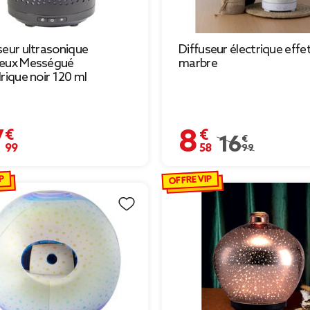
seur ultrasonique
Diffuseur électrique effe
neux Mességué
marbre
drique noir 120 ml
 €
8,58 €
Prix remisé de 16,
16,99 €
P
OFFRE VIP