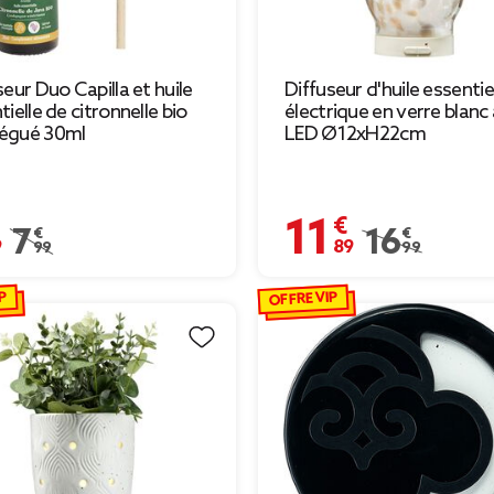
seur Duo Capilla et huile
Diffuseur d'huile essentie
ielle de citronnelle bio
électrique en verre blanc
égué 30ml
LED Ø12xH22cm
€
11,89 €
Prix remisé de 7,99 € à 5,59 €
7,99 €
Prix remisé de 1
16,99 €
P
OFFRE VIP