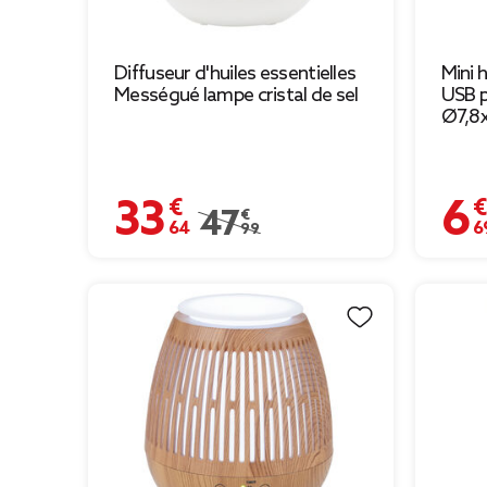
Diffuseur d'huiles essentielles
Mini 
Mességué lampe cristal de sel
USB p
Ø7,8
33,64 €
6,69 
Prix remisé de 47,99 € à 33,64 €
47,99 €