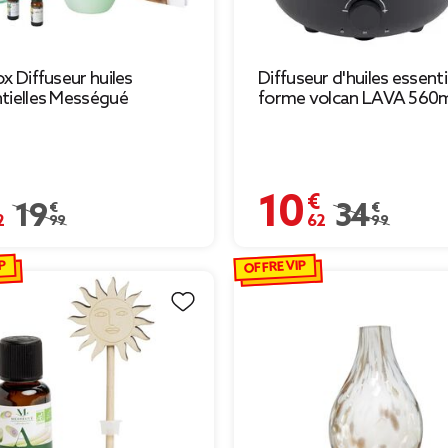
ox Diffuseur huiles
Diffuseur d'huiles essenti
tielles Mességué
forme volcan LAVA 560
€
10,62 €
Prix remisé de 19,99 € à 6,12 €
19,99 €
Prix remisé de 
34,99 €
P
OFFRE VIP