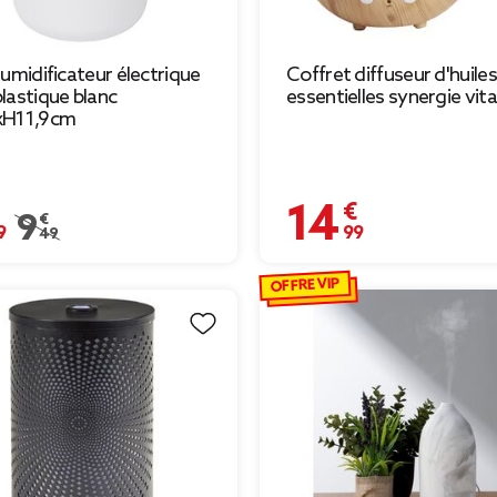
humidificateur électrique
Coffret diffuseur d'huiles
lastique blanc
essentielles synergie vita
xH11,9cm
€
14,99 €
Prix remisé de 9,49 € à 6,69 €
9,49 €
OFFRE VIP