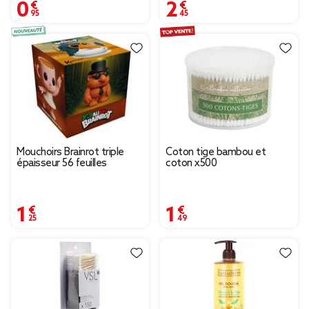
0,95 €
2,45 €
Mouchoirs Brainrot triple
Coton tige bambou et
épaisseur 56 feuilles
coton x500
1,25 €
1,49 €