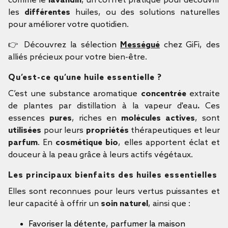
comme le
lavandin
, un coffret pratique pour découvrir
les
différentes
huiles, ou des solutions naturelles
pour améliorer votre quotidien.
👉 Découvrez la sélection
Mességué
chez GiFi, des
alliés précieux pour votre bien-être.
Qu’est-ce qu’une huile essentielle ?
C’est une substance aromatique
concentrée
extraite
de plantes par distillation à la vapeur d'eau
.
Ces
essences
pures
, riches en
molécules actives
, sont
utilisées
pour leurs
propriétés
thérapeutiques et leur
parfum
. En
cosmétique bio
, elles apportent éclat et
douceur à la peau grâce à leurs actifs végétaux.
Les principaux bienfaits des huiles essentielles
Elles sont reconnues pour leurs vertus puissantes et
leur capacité à offrir un
soin naturel
, ainsi que :
Favoriser la détente, parfumer la maison