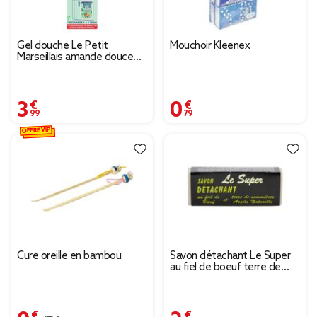
Gel douche Le Petit
Mouchoir Kleenex
Marseillais amande douce
recharge 1L
3,99 €
0,79 €
OFFRE VIP
Cure oreille en bambou
Savon détachant Le Super
au fiel de boeuf terre de
Sommières et argile
naturelle
0,62 €
2,50 €