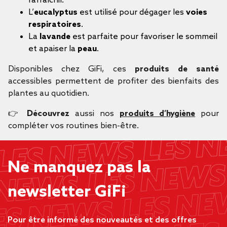
rafraîchir.
L’
eucalyptus
est utilisé pour dégager les
voies
respiratoires
.
La
lavande
est parfaite pour favoriser le sommeil
et apaiser la
peau
.
Disponibles chez GiFi, ces
produits de santé
accessibles permettent de profiter des bienfaits des
plantes au quotidien.
👉
Découvrez
aussi nos
produits d’hygiène
pour
compléter vos routines bien-être.
Ne manquez pas la
newsletter GiFi
Pour être informé des nouveautés et des offres