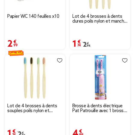
Papier WC 140 feuilles x10
Lot de 4 brosses à dents
dures poils nylon et manche
bambou
2,99 €
1,74 €
Prix remisé de 2,49 € à
2,49 €
OFFRE VIP
Lot de 4 brosses à dents
Brosse à dents électrique
souples poils nylon et
Pat Patrouille avec 1 brosse
manche bambou
recharge garçon ou fille
1,74 €
4,99 €
Prix remisé de 2,49 € à 1,74 €
2,49 €