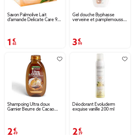
Savon Palmolive Lait
Gel douche Byphasse
d'amande Delicate Care 90g
verveine et pamplemousse
x4
pH neutre 2L
1,65 €
3,99 €
Shampoing Ultra doux
Déodorant Evoluderm
Garnier Beurre de Cacao
exquise vanille 200 ml
Huile de Coco
2,49 €
2,29 €