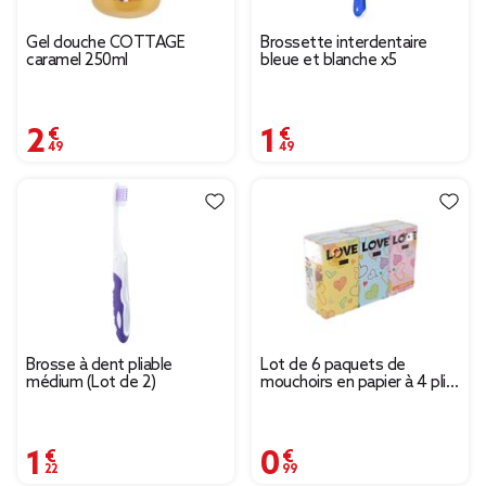
Gel douche COTTAGE
Brossette interdentaire
caramel 250ml
bleue et blanche x5
2,49 €
1,49 €
Brosse à dent pliable
Lot de 6 paquets de
médium (Lot de 2)
mouchoirs en papier à 4 plis
motif coeur Love
1,22 €
0,99 €