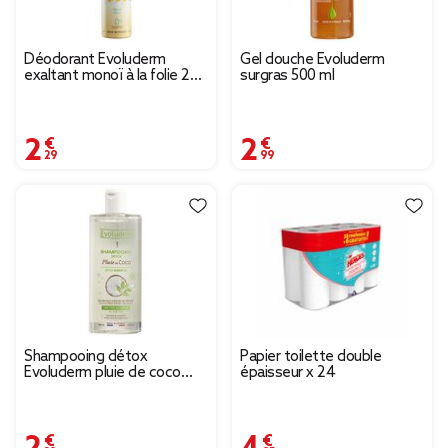
Déodorant Evoluderm
Gel douche Evoluderm
exaltant monoï à la folie 200
surgras 500 ml
ml
2,29 €
2,99 €
Shampooing détox
Papier toilette double
Evoluderm pluie de coco
épaisseur x 24
400 ml
2,39 €
4,95 €