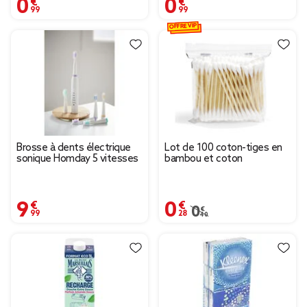
0,99 €
0,99 €
OFFRE VIP
Brosse à dents électrique
Lot de 100 coton-tiges en
sonique Homday 5 vitesses
bambou et coton
9,99 €
0,28 €
Prix remisé de 0,40 € à
0,40 €