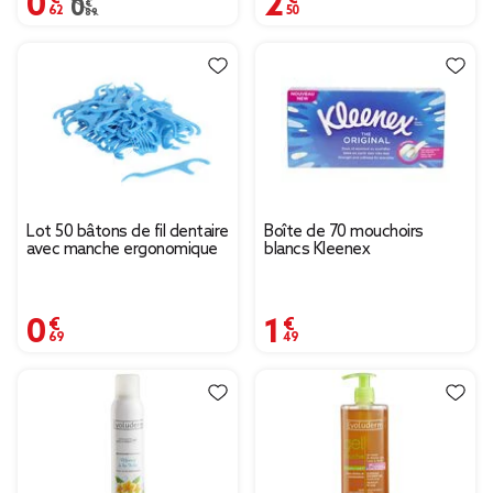
Prix remisé de 0,89 € à 0,62 €
0,89 €
Lot 50 bâtons de fil dentaire
Boîte de 70 mouchoirs
avec manche ergonomique
blancs Kleenex
0,69 €
1,49 €