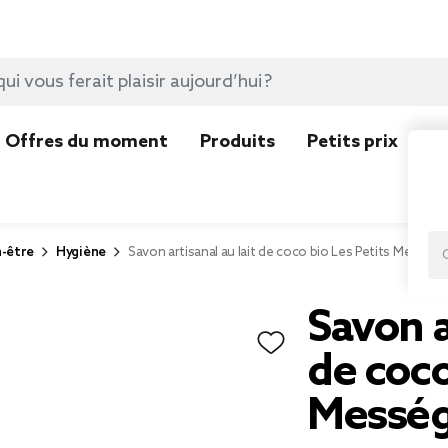
Offres du moment
Produits
Petits prix
N
n-être
Hygiène
Savon artisanal au lait de coco bio Les Petits Messég
Savon a
de coco
Messég