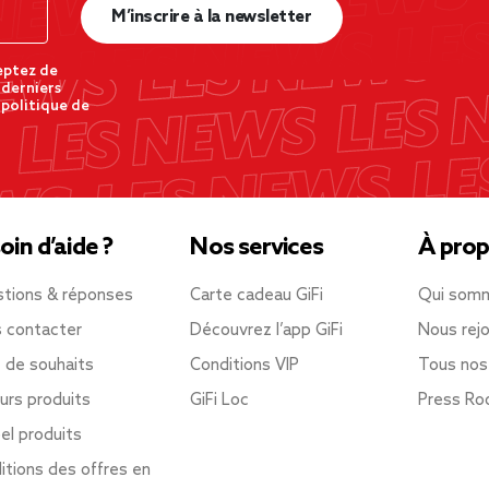
M’inscrire à la newsletter
eptez de
 derniers
 politique de
oin d’aide ?
Nos services
À prop
tions & réponses
Carte cadeau GiFi
Qui som
 contacter
Découvrez l’app GiFi
Nous rejo
e de souhaits
Conditions VIP
Tous nos
urs produits
GiFi Loc
Press R
el produits
itions des offres en