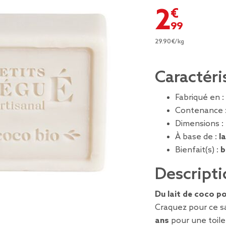
2,99 €
29.90€/kg
Caractéri
Fabriqué en :
Contenance 
Dimensions :
À base de :
l
Bienfait(s) :
b
Descripti
Du lait de coco po
Craquez pour ce 
ans
pour une toilet