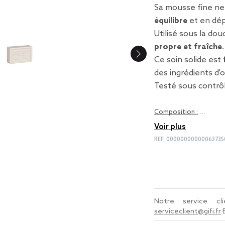
Sa mousse fine ne
équilibre
et en dép
Utilisé sous la dou
propre et fraîche
.
Ce soin solide est
des ingrédients d'o
Testé sous contrô
Composition :
…
Voir plus
REF.
00000000000063735
Notre service c
serviceclient@gifi.fr