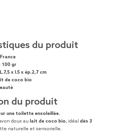
stiques du produit
France
:
100 gr
L.7,5 x l.5 x ép.2,7 cm
ait de coco bio
eauté
on du produit
ur une toilette ensoleillée.
savon doux au
lait de coco bio
, idéal
dès 3
te naturelle et sensorielle.