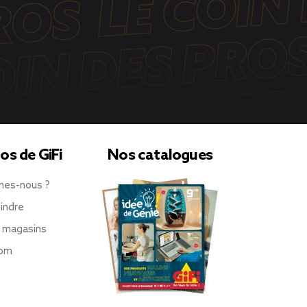
os de GiFi
Nos catalogues
mes-nous ?
indre
 magasins
oom