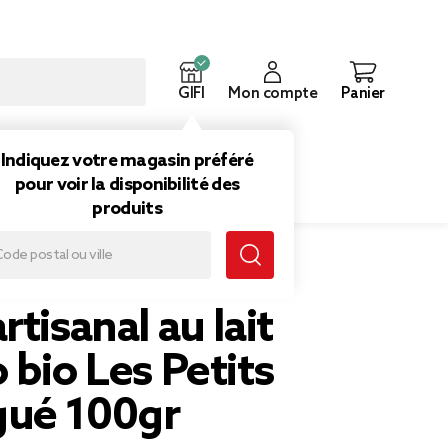
GIFI
Mon compte
Panier
ouveautés
Inspirations
Indiquez votre magasin préféré
pour voir la disponibilité des
produits
ué 100gr
rtisanal au lait
 bio Les Petits
ué 100gr