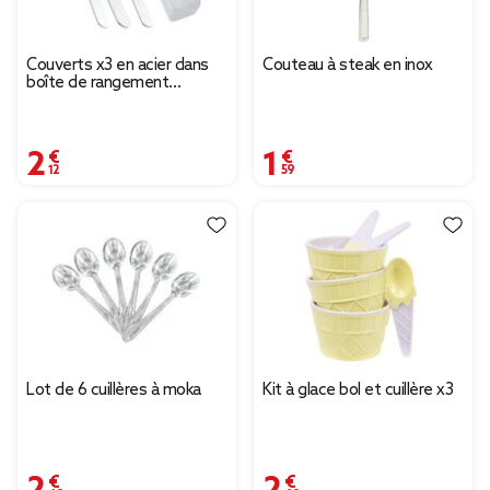
Couverts x3 en acier dans
Couteau à steak en inox
boîte de rangement
plastique L20cm
(couteau/fourchette/cuillère)
2,12 €
1,59 €
Lot de 6 cuillères à moka
Kit à glace bol et cuillère x3
2,49 €
2,69 €