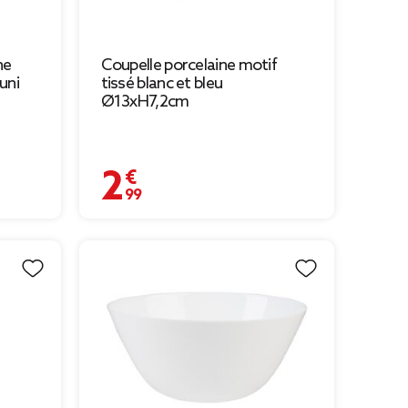
ne
Coupelle porcelaine motif
uni
tissé blanc et bleu
Ø13xH7,2cm
2,99 €