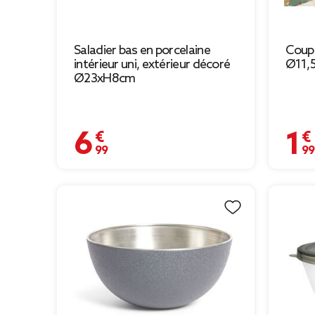
Saladier bas en porcelaine
Coupe
intérieur uni, extérieur décoré
Ø11,5
Ø23xH8cm
6,99 €
1,99 