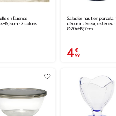
lle en faïence
Saladier haut en porcelai
xH5,5cm - 3 coloris
décor intérieur, extérieur 
Ø20xH9,7cm
€
4,99 €