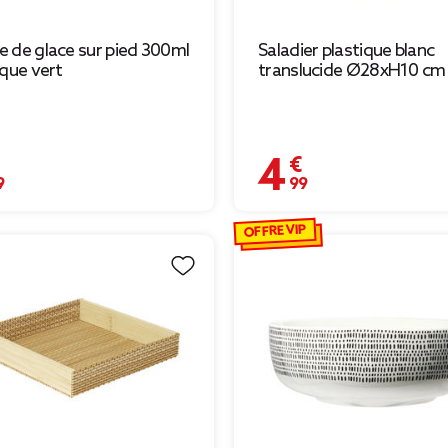
 de glace sur pied 300ml
Saladier plastique blanc
ique vert
translucide Ø28xH10 cm
€
4,99 €
OFFRE VIP