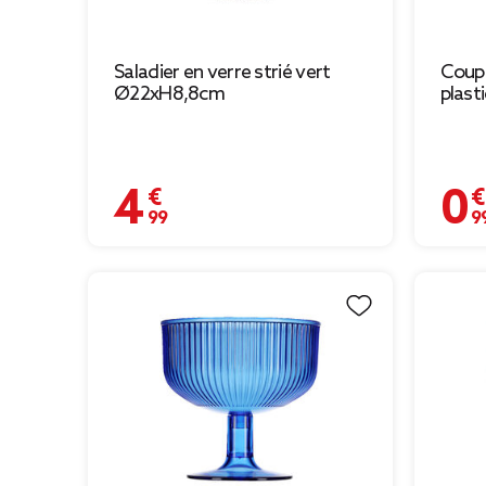
Saladier en verre strié vert
Coupe
Ø22xH8,8cm
plast
4,99 €
0,99 