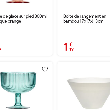
 de glace sur pied 300ml
Boîte de rangement en
ique orange
bambou 17x17xH3cm
€
1,19 €