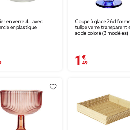
ier en verre 4L avec
Coupe à glace 26cl form
rcle en plastique
tulipe verre transparent 
socle coloré (3 modèles)
€
1,49 €