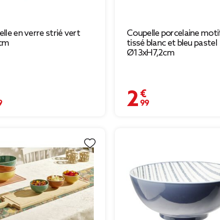
lle en verre strié vert
Coupelle porcelaine moti
cm
tissé blanc et bleu pastel
Ø13xH7,2cm
€
2,99 €