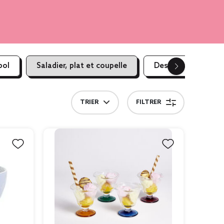
bol
Saladier, plat et coupelle
Dessous de plat et
TRIER
FILTRER