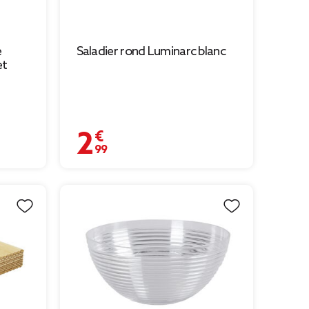
e
Saladier rond Luminarc blanc
et
2,99 €