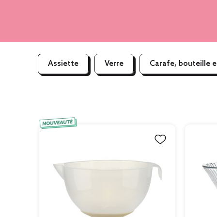
Assiette
Verre
Carafe, bouteille e