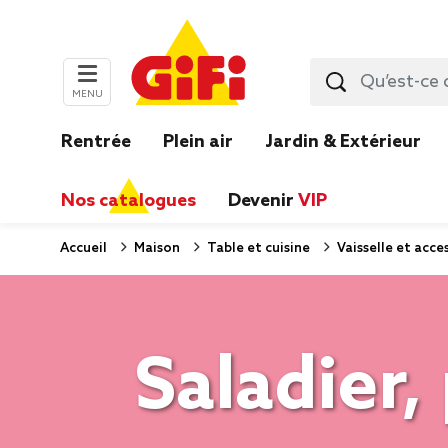
MENU
Rentrée
Plein air
Jardin & Extérieur
Nos catalogues
Devenir
VIP
Accueil
Maison
Table et cuisine
Vaisselle et acce
Saladier,