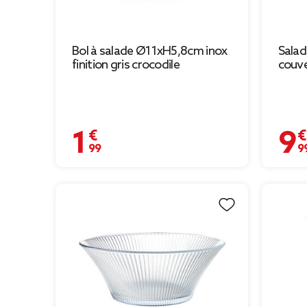
Bol à salade Ø11xH5,8cm inox
Salad
finition gris crocodile
couve
1,99 €
9,99 