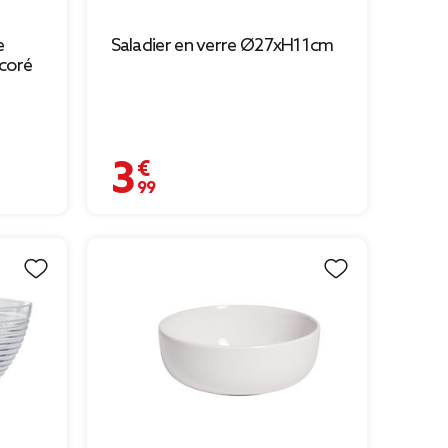
e
Saladier en verre Ø27xH11cm
écoré
3,99 €
9 € à 3,00 €