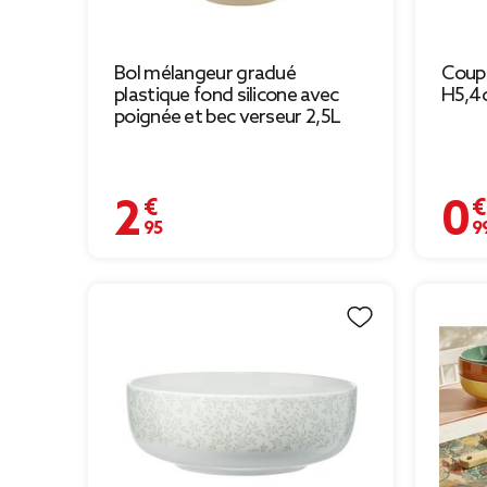
Bol mélangeur gradué
Coupe
plastique fond silicone avec
H5,4
poignée et bec verseur 2,5L
2,95 €
0,99 