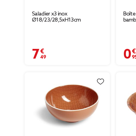
Saladier x3 inox
Boîte
Ø18/23/28,5xH13cm
bamb
7,49 €
0,95 