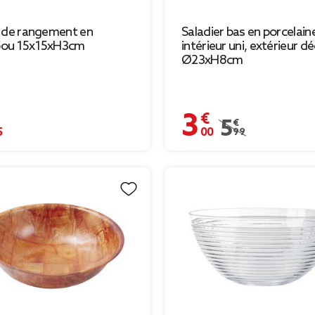
 de rangement en
Saladier bas en porcelain
ou 15x15xH3cm
intérieur uni, extérieur d
Ø23xH8cm
€
3,00 €
Prix remisé de 5,9
5,99 €