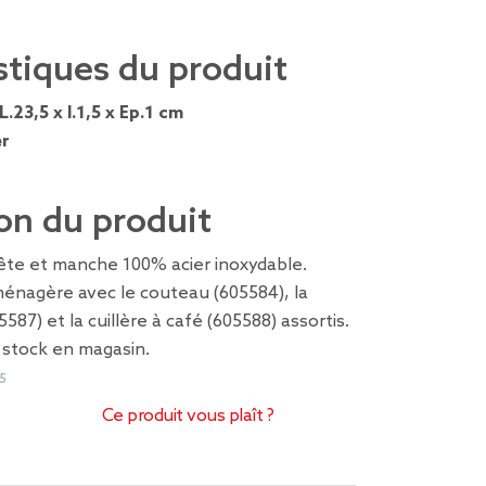
stiques du produit
L.23,5 x l.1,5 x Ep.1 cm
er
on du produit
ête et manche 100% acier inoxydable.
nagère avec le couteau (605584), la
5587) et la cuillère à café (605588) assortis.
n stock en magasin.
5
Ce produit vous plaît ?