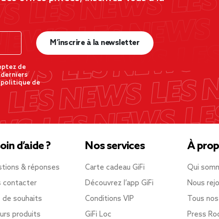
M’inscrire à la newsletter
eptez de
 derniers
 politique de
oin d’aide ?
Nos services
À prop
tions & réponses
Carte cadeau GiFi
Qui som
 contacter
Découvrez l’app GiFi
Nous rejo
e de souhaits
Conditions VIP
Tous nos
urs produits
GiFi Loc
Press R