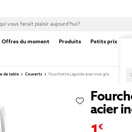
Offres du moment
Produits
Petits prix
N
es de table
Couverts
Fourchette Laguiole acier inox gris
Fourch
acier i
1,99 €