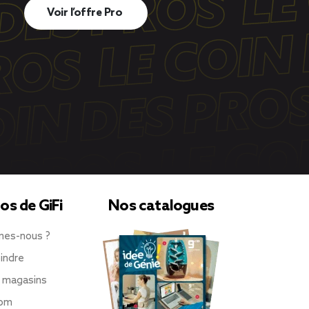
Voir l’offre Pro
os de GiFi
Nos catalogues
mes-nous ?
indre
 magasins
oom