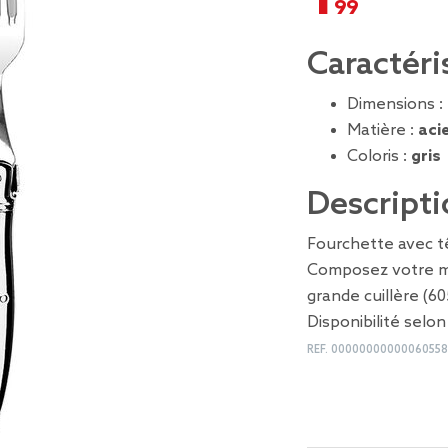
Caractéri
Dimensions :
Matière :
aci
Coloris :
gris
Descripti
Fourchette avec t
Composez votre mé
grande cuillère (60
Disponibilité selo
REF.
00000000000060558