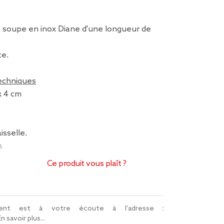
 à soupe en inox Diane d'une longueur de
ce.
techniques
x 4 cm
isselle.
6
Ce produit vous plaît ?
lient est à votre écoute à l'adresse :
En savoir plus...