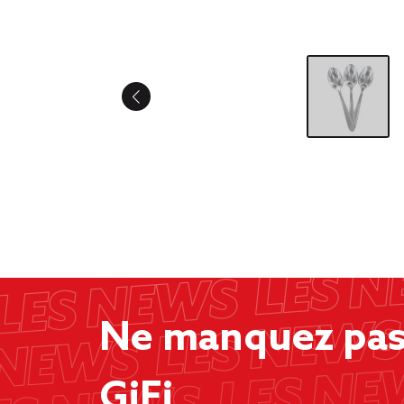
Ne manquez pas 
GiFi