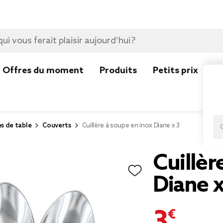
Offres du moment
Produits
Petits prix
N
es de table
Couverts
Cuillère à soupe en inox Diane x 3
Cuillèr
Diane x
3,99 €