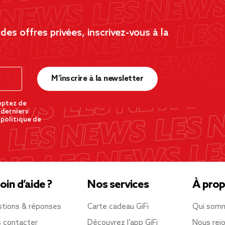
es offres privées, inscrivez-vous à la
M’inscrire à la newsletter
eptez de
 derniers
 politique de
oin d’aide ?
Nos services
À prop
tions & réponses
Carte cadeau GiFi
Qui som
 contacter
Découvrez l’app GiFi
Nous rejo