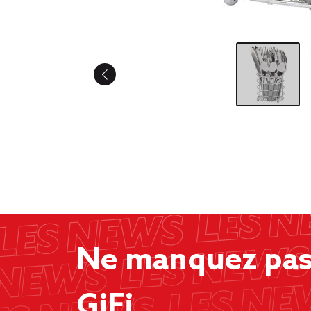
Ne manquez pas 
GiFi