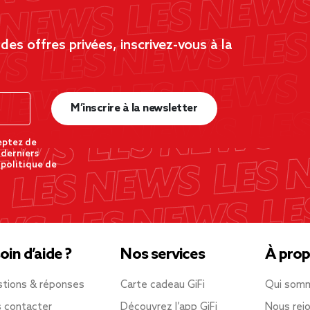
es offres privées, inscrivez-vous à la
M’inscrire à la newsletter
eptez de
 derniers
 politique de
oin d’aide ?
Nos services
À prop
tions & réponses
Carte cadeau GiFi
Qui som
 contacter
Découvrez l’app GiFi
Nous rejo