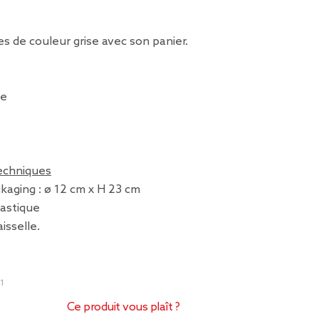
 de couleur grise avec son panier.
pe
techniques
kaging : ø 12 cm x H 23 cm
lastique
isselle.
1
Ce produit vous plaît ?