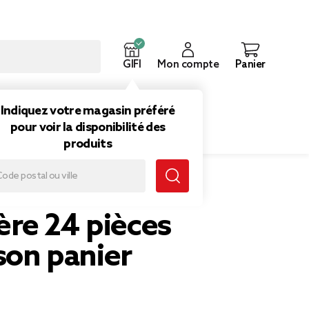
GIFI
Mon compte
Panier
ouveautés
Inspirations
Indiquez votre magasin préféré
pour voir la disponibilité des
produits
re 24 pièces
 son panier