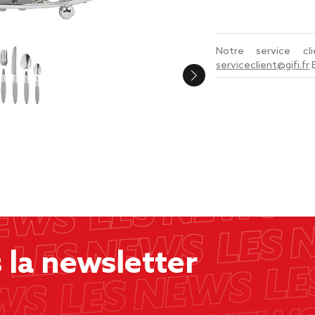
Notre service c
serviceclient@gifi.fr
la newsletter