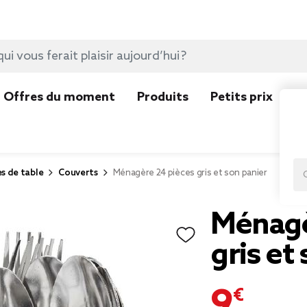
Offres du moment
Produits
Petits prix
N
es de table
Couverts
Ménagère 24 pièces gris et son panier
Ménagè
gris et
9,99 €