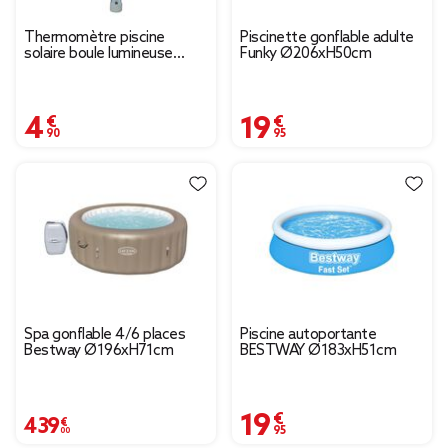
Thermomètre piscine
Piscinette gonflable adulte
solaire boule lumineuse
Funky Ø206xH50cm
changement de couleur
Ø8xH23cm
4,90 €
19,95 €
Spa gonflable 4/6 places
Piscine autoportante
Bestway Ø196xH71cm
BESTWAY Ø183xH51cm
19,95 €
439,00 €