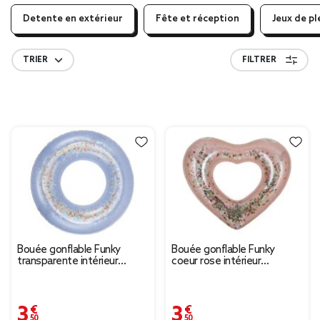
Detente en extérieur
Fête et réception
Jeux de pl
TRIER
FILTRER
Bouée gonflable Funky
Bouée gonflable Funky
transparente intérieur
coeur rose intérieur
paillettes et coeurs
paillettes multicolores
multicolores Ø95cm
90x100cm
3,50 €
3,50 €