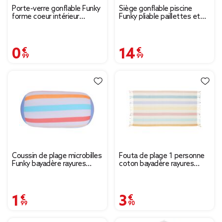
Porte-verre gonflable Funky
Siège gonflable piscine
forme coeur intérieur
Funky pliable paillettes et
paillettes multicolores
coeurs multicolores
17x20cm
80x80xH55cm
0,99 €
14,99 €
Coussin de plage microbilles
Fouta de plage 1 personne
Funky bayadère rayures
coton bayadère rayures
multicolores Ø14xL27cm
colorées 92x165cm
1,99 €
3,90 €