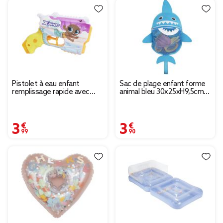
Pistolet à eau enfant
Sac de plage enfant forme
remplissage rapide avec
animal bleu 30x25xH9,5cm
personnage 17x4,5xH13cm
(2 modèles requin ou
grenouille)
3,99 €
3,90 €