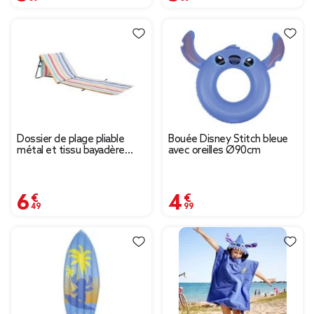
Dossier de plage pliable
Bouée Disney Stitch bleue
métal et tissu bayadère
avec oreilles Ø90cm
rayures multicolores
51xL150cm
6,49 €
4,99 €