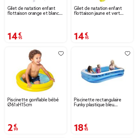
Gilet de natation enfant
Gilet de natation enfant
flottaison orange et blanc
flottaison jaune et vert
3/6ans
3/6ans
14,95 €
14,95 €
Piscinette gonflable bébé
Piscinette rectangulaire
Ø61xH15cm
Funky plastique bleu
262x175xH50cm
2,99 €
18,95 €