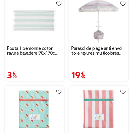
Fouta 1 personne coton
Parasol de plage anti envol
rayure bayadère 90x170cm
toile rayures multicolores
(2 modèles)
UPF50+ Ø160xH195cm
3,90 €
19,95 €