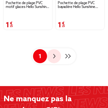
Pochette de plage PVC
Pochette de plage PVC
motif glaces Hello Sunshine
bayadère Hello Sunshine
bleue 21,5x27cm (2
rose et beige 21,5x27cm (2
modèles)
modèles)
1,25 €
1,25 €
1
Ne manquez pas la