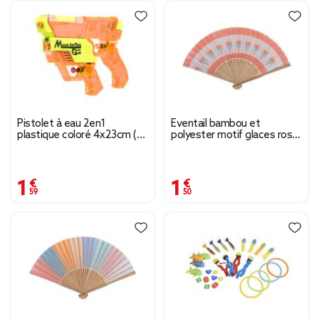
Pistolet à eau 2en1
Éventail bambou et
plastique coloré 4x23cm (2
polyester motif glaces rose
modèles orange ou bleu)
et blanc L37xH21cm
1,59 €
1,50 €