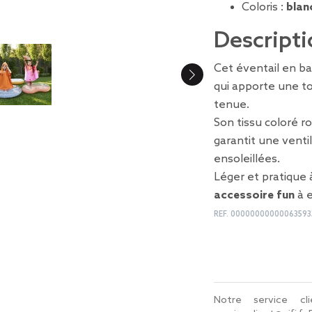
Coloris :
blan
Descripti
Cet éventail en 
qui apporte une t
tenue.
Son tissu coloré r
garantit une venti
ensoleillées.
Léger et pratique à
accessoire fun
à e
REF.
00000000000063593
Notre service c