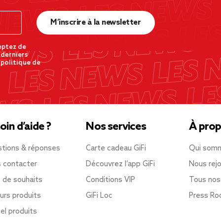
M’inscrire à la newsletter
eptez de
 derniers
 politique de
oin d’aide ?
Nos services
À prop
tions & réponses
Carte cadeau GiFi
Qui som
 contacter
Découvrez l’app GiFi
Nous rejo
e de souhaits
Conditions VIP
Tous nos
urs produits
GiFi Loc
Press R
el produits