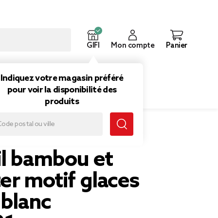
GIFI
Mon compte
Panier
ouveautés
Inspirations
Indiquez votre magasin préféré
pour voir la disponibilité des
produits
ester motif glaces rose et blanc L37xH21cm
il bambou et
er motif glaces
 blanc