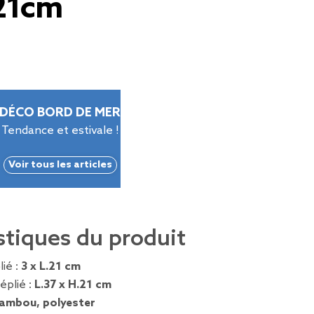
21cm
DÉCO BORD DE MER
Tendance et estivale !
Voir tous les articles
stiques du produit
ié :
3 x L.21 cm
éplié :
L.37 x H.21 cm
ambou, polyester