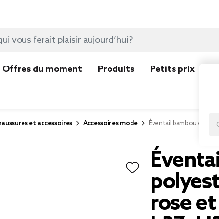
Offres du moment
Produits
Petits prix
N
aussures et accessoires
Accessoires mode
Éventail bambou et poly
Éventa
polyest
rose et