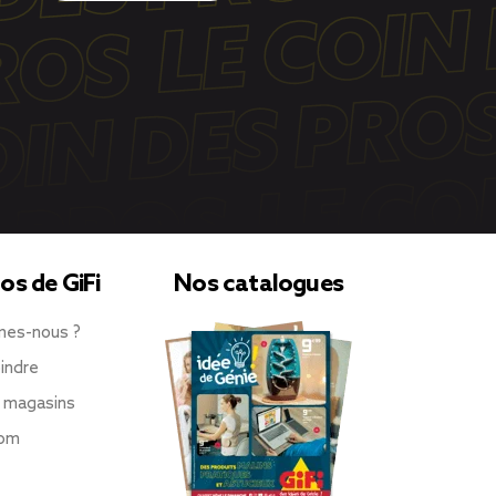
os de GiFi
Nos catalogues
mes-nous ?
indre
 magasins
oom