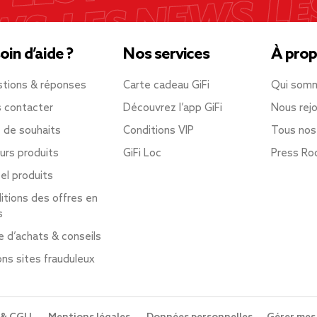
oin d’aide ?
Nos services
À prop
tions & réponses
Carte cadeau GiFi
Qui som
 contacter
Découvrez l’app GiFi
Nous rejo
e de souhaits
Conditions VIP
Tous nos
urs produits
GiFi Loc
Press R
el produits
itions des offres en
s
e d’achats & conseils
ons sites frauduleux