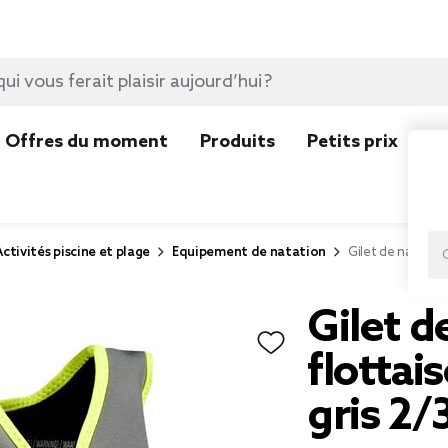
Offres du moment
Produits
Petits prix
N
Activités piscine et plage
Equipement de natation
Gilet de natation
Gilet d
flottai
gris 2/