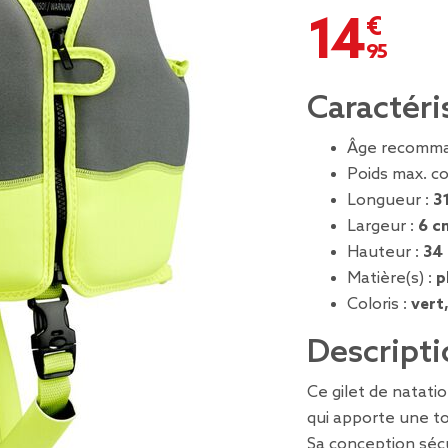
14,95 €
Caractéri
Âge recomma
Poids max. co
Longueur :
3
Largeur :
6 c
Hauteur :
34
Matière(s) :
p
Coloris :
vert,
Descripti
Ce gilet de natatio
qui apporte une t
Sa conception séc