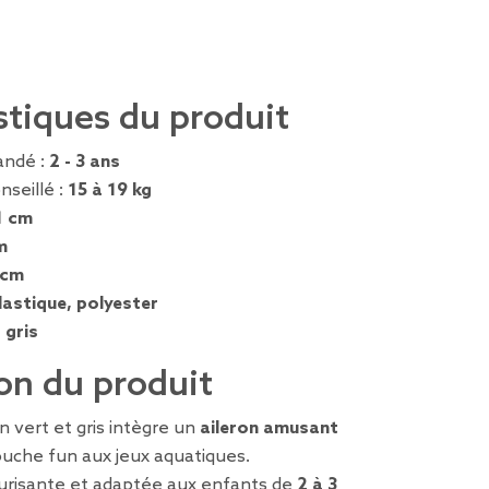
stiques du produit
ndé :
2 - 3 ans
nseillé :
15 à 19 kg
1 cm
m
 cm
lastique, polyester
 gris
on du produit
n vert et gris intègre un
aileron amusant
ouche fun aux jeux aquatiques.
urisante et adaptée aux enfants de
2 à 3