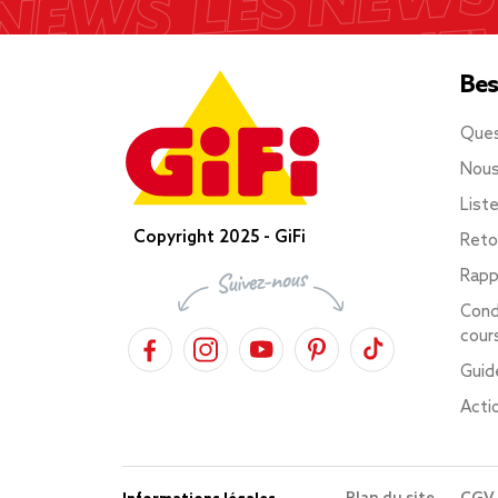
Bes
Ques
Nous
List
Copyright 2025 - GiFi
Reto
Rapp
Cond
cour
Guid
Acti