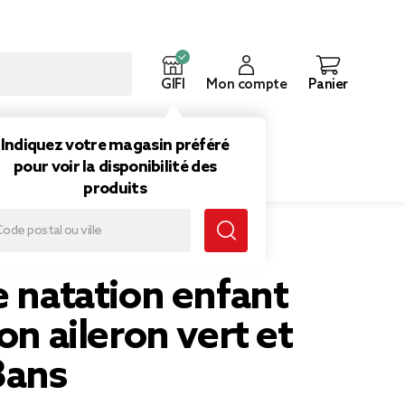
GIFI
Mon compte
Panier
ouveautés
Inspirations
Indiquez votre magasin préféré
pour voir la disponibilité des
produits
 enfant flottaison aileron vert et gris 2/3ans
e natation enfant
son aileron vert et
3ans