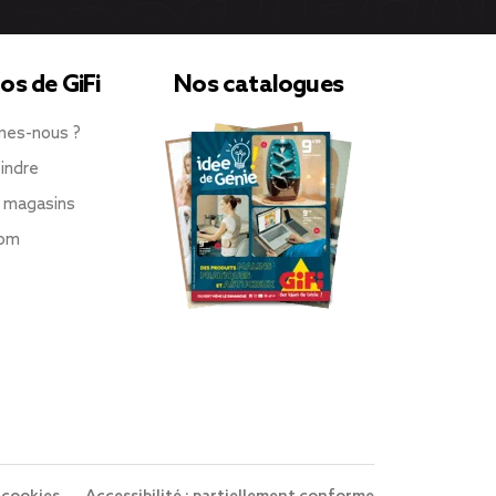
os de GiFi
Nos catalogues
mes-nous ?
indre
 magasins
oom