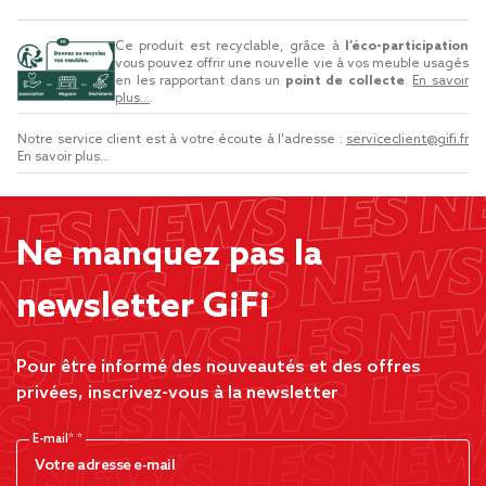
Ce produit est recyclable, grâce à
l’éco-participation
vous pouvez offrir une nouvelle vie à vos meuble usagés
en les rapportant dans un
point de collecte
.
En savoir
plus...
.
Notre service client est à votre écoute à l'adresse :
serviceclient@gifi.fr
En savoir plus...
Ne manquez pas la
newsletter GiFi
Pour être informé des nouveautés et des offres
privées, inscrivez-vous à la newsletter
E-mail*