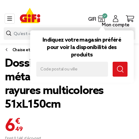
GIFI
Mon compte
Indiquez votre magasin préféré
pour voir la disponibilité des
Chaise et matelas de plage
produits
Dossier de plage pliable
métal et tissu bayadère
rayures multicolores
51xL150cm
6,49 €
Dont 0,14€ d’éco-part