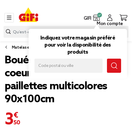
GIFI
Mon compte
Indiquez votre magasin préféré
pour voir la disponibilité des
Matelas et bouée
produits
Bouée gonflable Funky
coeur rose intérieur
paillettes multicolores
90x100cm
3,50 €