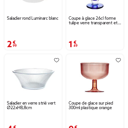
Saladier rond Luminarc blanc
Coupe à glace 26cl forme
tulipe verre transparent et
socle coloré (3 modèles)
2,99 €
1,49 €
Saladier en verre strié vert
Coupe de glace sur pied
Ø22xH8,8cm
300ml plastique orange
4,99 €
0,99 €