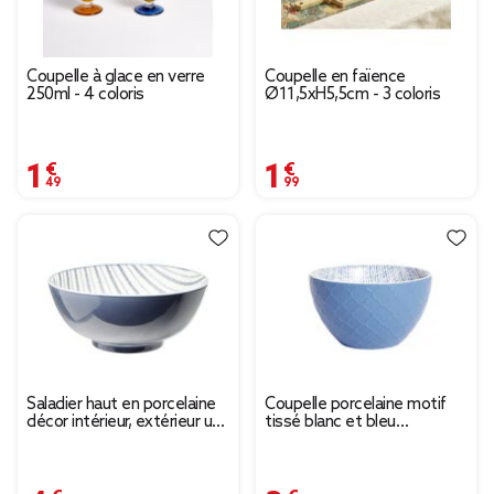
Coupelle à glace en verre
Coupelle en faïence
250ml - 4 coloris
Ø11,5xH5,5cm - 3 coloris
1,49 €
1,99 €
Saladier haut en porcelaine
Coupelle porcelaine motif
décor intérieur, extérieur uni
tissé blanc et bleu
Ø20xH9,7cm
Ø13xH7,2cm