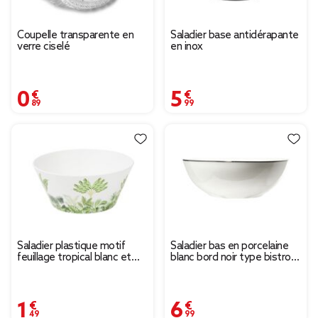
Coupelle transparente en
Saladier base antidérapante
verre ciselé
en inox
0,89 €
5,99 €
Saladier plastique motif
Saladier bas en porcelaine
feuillage tropical blanc et
blanc bord noir type bistrot
vert Ø15xH7cm
Ø22,5xH8,8cm
1,49 €
6,99 €