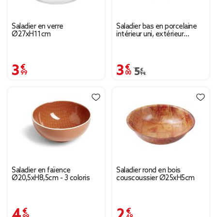
Saladier en verre
Saladier bas en porcelaine
Ø27xH11cm
intérieur uni, extérieur
décoré Ø23xH8cm
3,99 €
3,00 €
Prix remisé de 5,99 € à
5,99 €
Saladier en faïence
Saladier rond en bois
Ø20,5xH8,5cm - 3 coloris
couscoussier Ø25xH5cm
4,99 €
2,49 €