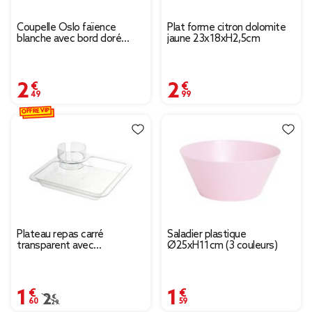
Coupelle Oslo faïence
Plat forme citron dolomite
blanche avec bord doré
jaune 23x18xH2,5cm
Ø20cm
2,49 €
2,99 €
OFFRE VIP
Plateau repas carré
Saladier plastique
transparent avec
Ø25xH11cm (3 couleurs)
compartiments 20x20cm
1,60 €
1,59 €
Prix remisé de 2,29 € à 1,60 €
2,29 €