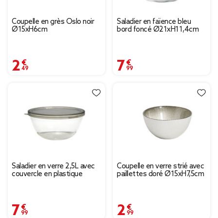
Coupelle en grès Oslo noir
Saladier en faïence bleu
Ø15xH6cm
bord foncé Ø21xH11,4cm
2,49 €
7,99 €
Saladier en verre 2,5L avec
Coupelle en verre strié avec
couvercle en plastique
paillettes doré Ø15xH7,5cm
7,99 €
2,99 €