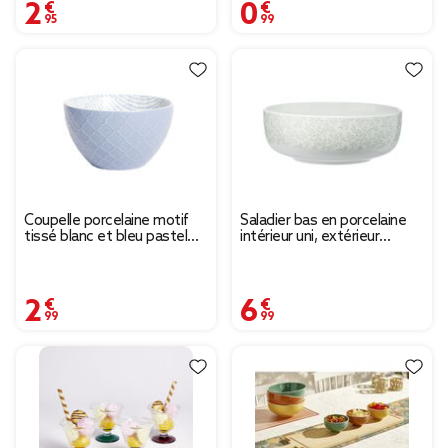
2,95 €
0,99 €
Coupelle porcelaine motif
Saladier bas en porcelaine
tissé blanc et bleu pastel
intérieur uni, extérieur
Ø13xH7,2cm
décoré Ø23xH8cm
2,99 €
6,99 €