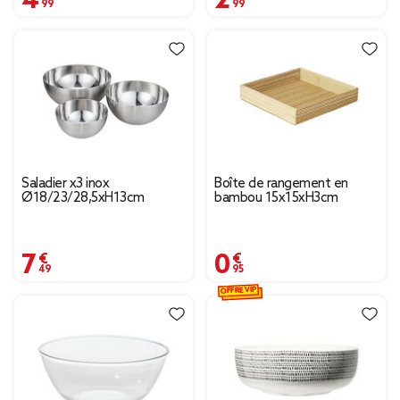
Saladier x3 inox
Boîte de rangement en
Ø18/23/28,5xH13cm
bambou 15x15xH3cm
7,49 €
0,95 €
OFFRE VIP