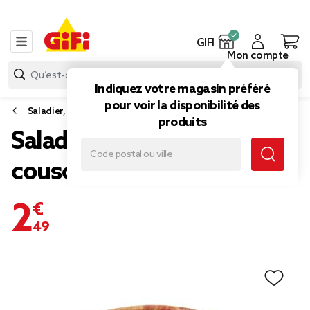
GIFI
Mon compte
Indiquez votre magasin préféré
pour voir la disponibilité des
Saladier, plat et coupelle
produits
Saladier rond en bois
couscoussier Ø25xH5cm
2,49 €