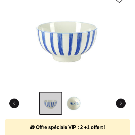
🎁 Offre spéciale VIP : 2 +1 offert !