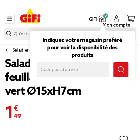
GIFI
Mon compte
Indiquez votre magasin préféré
pour voir la disponibilité des
Saladier, plat et coupelle
produits
Saladier plastique motif
feuillage tropical blanc et
vert Ø15xH7cm
1,49 €