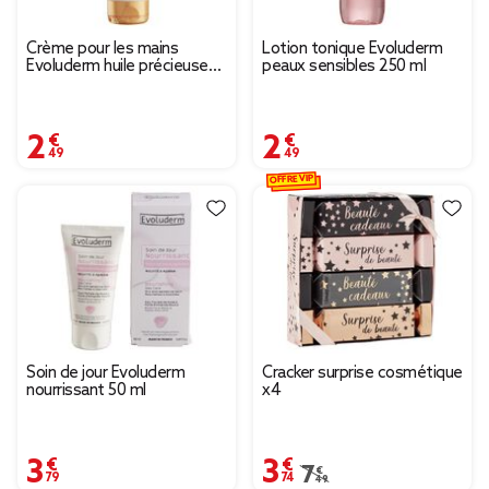
Crème pour les mains
Lotion tonique Evoluderm
Evoluderm huile précieuse
peaux sensibles 250 ml
100 ml
2,49 €
2,49 €
OFFRE VIP
Soin de jour Evoluderm
Cracker surprise cosmétique
nourrissant 50 ml
x4
3,79 €
3,74 €
Prix remisé de 7,49 € à
7,49 €