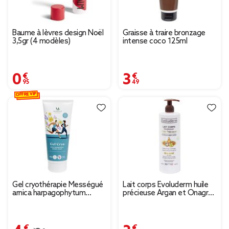
Baume à lèvres design Noël
Graisse à traire bronzage
3,5gr (4 modèles)
intense coco 125ml
0,95 €
3,49 €
OFFRE VIP
Gel cryothérapie Mességué
Lait corps Evoluderm huile
arnica harpagophytum
précieuse Argan et Onagre
150ml
peau sèche 500ml
4,99 €
3,49 €