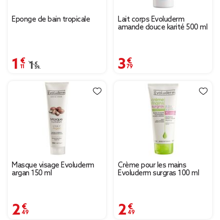
Éponge de bain tropicale
Lait corps Evoluderm
amande douce karité 500 ml
1,11 €
3,79 €
Prix remisé de 1,59 € à 1,11 €
1,59 €
Masque visage Evoluderm
Crème pour les mains
argan 150 ml
Evoluderm surgras 100 ml
2,49 €
2,49 €