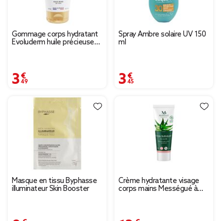
Gommage corps hydratant
Spray Ambre solaire UV 150
Evoluderm huile précieuse
ml
Argan Onagre 150ml
3,49 €
3,45 €
Masque en tissu Byphasse
Crème hydratante visage
illuminateur Skin Booster
corps mains Mességué à
l'aloe vera bio 150ml