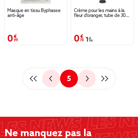
Masque en tissu Byphasse
Crème pour les mains à la
anti-âge
fleur d'oranger, tube de 30
ml
0,99 €
0,70 €
Prix remisé de 1,00 € à
1,00 €
5
Ne manquez pas la