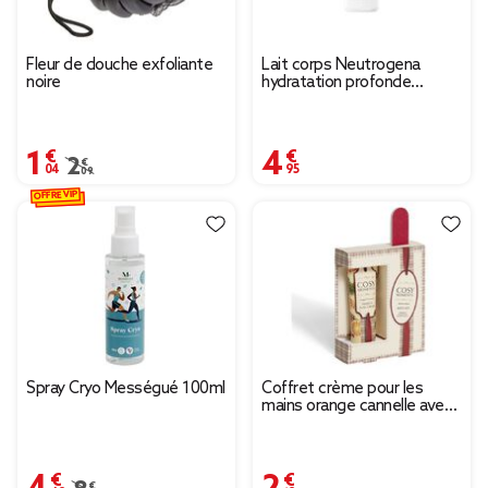
Fleur de douche exfoliante
Lait corps Neutrogena
noire
hydratation profonde
aborption rapide 400ml
1,04 €
4,95 €
Prix remisé de 2,09 € à 1,04 €
2,09 €
OFFRE VIP
Spray Cryo Mességué 100ml
Coffret crème pour les
mains orange cannelle avec
lime à ongles
4,49 €
2,19 €