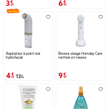
3,49 €
6,95 €
OFFRE VIP
Aspirateur à point noir
Brosse visage Homday Care
hydrofacial
nettoie et masse
4,02 €
9,95 €
Prix remisé de 12,99 € à 4,02 €
12,99 €