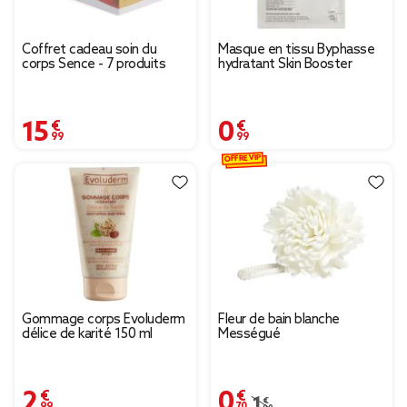
Coffret cadeau soin du
Masque en tissu Byphasse
corps Sence - 7 produits
hydratant Skin Booster
15,99 €
0,99 €
OFFRE VIP
Gommage corps Evoluderm
Fleur de bain blanche
délice de karité 150 ml
Mességué
2,99 €
0,70 €
Prix remisé de 1,00 € à
1,00 €