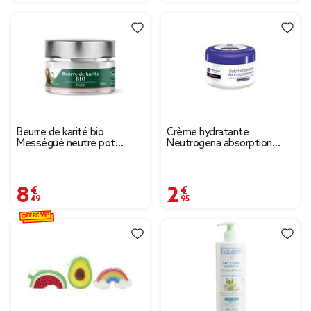
Beurre de karité bio
Crème hydratante
Mességué neutre pot
Neutrogena absorption
100ml
rapide 200ml
8,49 €
2,95 €
OFFRE VIP