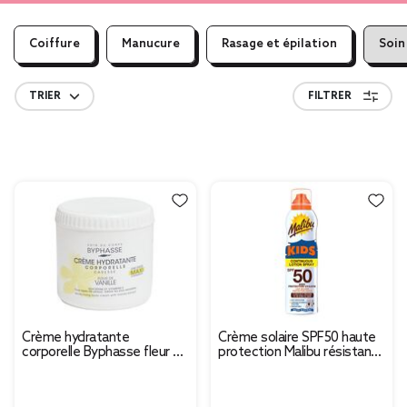
Coiffure
Manucure
Rasage et épilation
Soin
TRIER
FILTRER
Crème hydratante
Crème solaire SPF50 haute
corporelle Byphasse fleur de
protection Malibu résistant
vanille 500ml
à l'eau spray 175ml