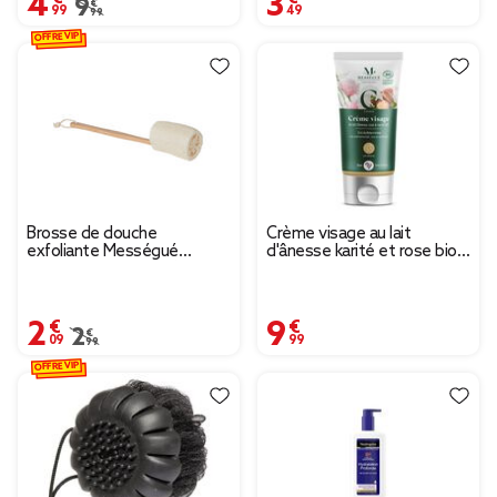
Prix remisé de 9,99 € à 4,99 €
9,99 €
OFFRE VIP
Brosse de douche
Crème visage au lait
exfoliante Mességué
d'ânesse karité et rose bio
bambou éponge loofah
Mességué 50ml
2,09 €
9,99 €
Prix remisé de 2,99 € à 2,09 €
2,99 €
OFFRE VIP