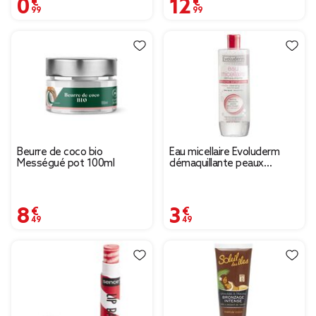
0,99 €
12,99 €
Beurre de coco bio
Eau micellaire Evoluderm
Mességué pot 100ml
démaquillante peaux
réactives 500 ml
8,49 €
3,49 €