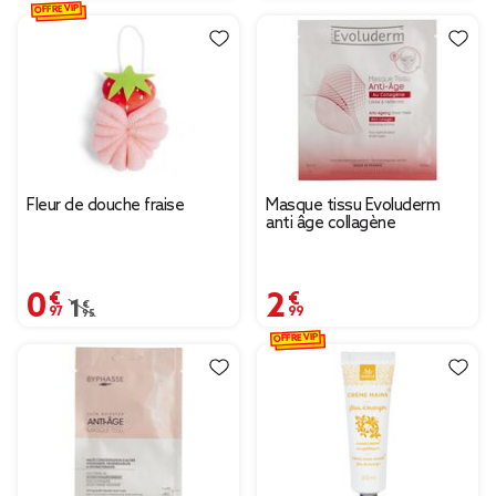
OFFRE VIP
Fleur de douche fraise
Masque tissu Evoluderm
anti âge collagène
0,97 €
2,99 €
Prix remisé de 1,95 € à 0,97 €
1,95 €
OFFRE VIP