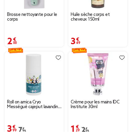
Brosse nettoyante pour le
Huile sèche corps et
corps
cheveux 150ml
2,00 €
3,49 €
OFFRE VIP
OFFRE VIP
Roll on arnica Cryo
Crème pour les mains IDC
Mességué cajeput lavandin
Institute 30ml
50ml
3,99 €
1,29 €
Prix remisé de 7,99 € à 3,99 €
7,99 €
Prix remisé de 2,59 € à
2,59 €