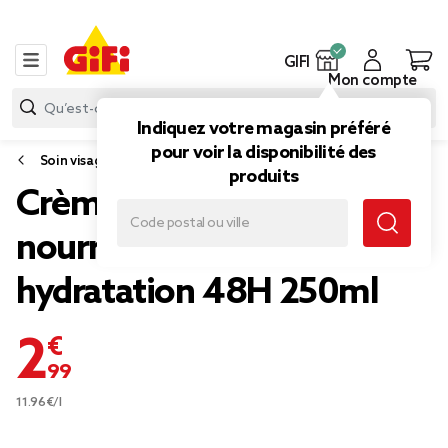
GIFI
Mon compte
Indiquez votre magasin préféré
pour voir la disponibilité des
Soin visage et corps
produits
Crème Dove corps
nourrissante riche
hydratation 48H 250ml
2,99 €
11.96€/l