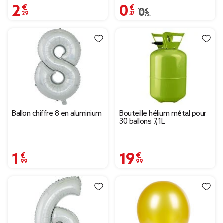
2,29 €
0,37 €
Prix remisé de 0,75 € à
0,75 €
Ballon chiffre 8 en aluminium
Bouteille hélium métal pour
30 ballons 7,1L
1,99 €
19,99 €