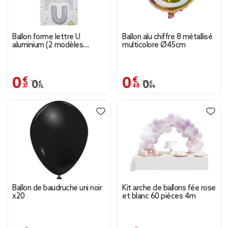
Ballon forme lettre U
Ballon alu chiffre 8 métallisé
aluminium (2 modèles
multicolore Ø45cm
argenté ou doré)
0,37 €
0,48 €
Prix remisé de 0,75 € à 0,37 €
0,75 €
Prix remisé de 0,69 € à
0,69 €
Ballon de baudruche uni noir
Kit arche de ballons fée rose
x20
et blanc 60 pièces 4m