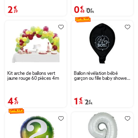
2,29 €
0,48 €
Prix remisé de 0,69 € à
0,69 €
OFFRE VIP
Kit arche de ballons vert
Ballon révélation bébé
jaune rouge 60 pièces 4m
garçon ou fille baby shower
- 2 modèles
4,29 €
1,74 €
Prix remisé de 2,49 € à
2,49 €
OFFRE VIP