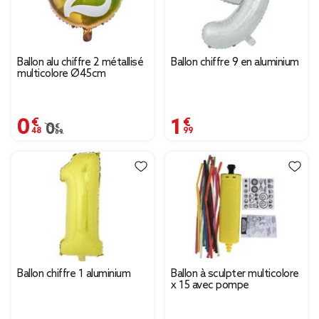
Ballon alu chiffre 2 métallisé
Ballon chiffre 9 en aluminium
multicolore Ø45cm
0,48 €
1,99 €
Prix remisé de 0,69 € à 0,48 €
0,69 €
Ballon chiffre 1 aluminium
Ballon à sculpter multicolore
x 15 avec pompe