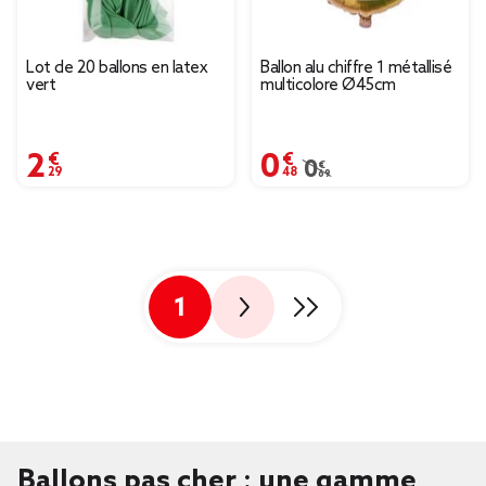
Lot de 20 ballons en latex
Ballon alu chiffre 1 métallisé
vert
multicolore Ø45cm
2,29 €
0,48 €
Prix remisé de 0,69 € à
0,69 €
1
Ballons pas cher : une gamme