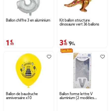
Ballon chiffre 3 en aluminium
Kit ballon structure
dinosaure vert 36 ballons
1,99 €
3,00 €
Prix remisé de 9,99 € à 
9,99 €
OFFRE VIP
Ballon de baudruche
Ballon forme lettre V
anniversaire x10
aluminium (2 modèles
argenté ou doré)