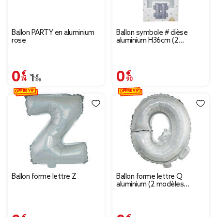
Ballon PARTY en aluminium
Ballon symbole # dièse
rose
aluminium H36cm (2
modèles argenté ou doré)
0,74 €
0,90 €
Prix remisé de 1,49 € à 0,74 €
1,49 €
OFFRE VIP
OFFRE VIP
Ballon forme lettre Z
Ballon forme lettre Q
aluminium (2 modèles
argenté ou doré)
0,37 €
0,37 €