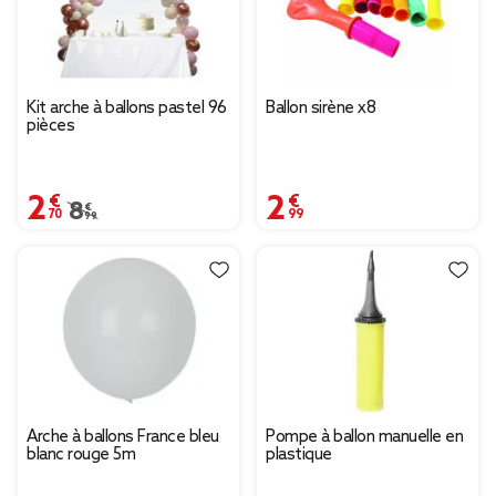
Kit arche à ballons pastel 96
Ballon sirène x8
pièces
2,70 €
2,99 €
Prix remisé de 8,99 € à 2,70 €
8,99 €
Arche à ballons France bleu
Pompe à ballon manuelle en
blanc rouge 5m
plastique