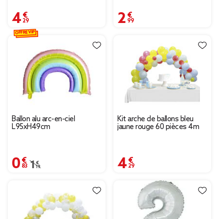
4,29 €
2,99 €
OFFRE VIP
Ballon alu arc-en-ciel
Kit arche de ballons bleu
L95xH49cm
jaune rouge 60 pièces 4m
0,83 €
4,29 €
Prix remisé de 1,19 € à 0,83 €
1,19 €